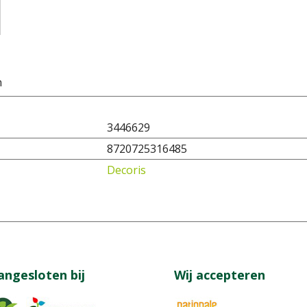
n
3446629
8720725316485
Decoris
angesloten bij
Wij accepteren