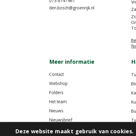
073-6147461
Vr
den.bosch@groenrijk.nl
Za
Z
On
To
Be
fe
Meer informatie
H
Contact
Tu
Webshop
Bl
Folders
Ka
Het team
Ku
Nieuws
Bu
Nieuwsbrief
Tu
Tuincafé
Deze website maakt gebruik van cookies.