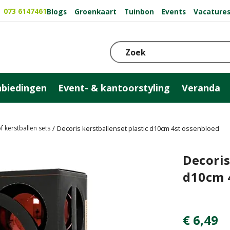
073 6147461
Blogs
Groenkaart
Tuinbon
Events
Vacature
biedingen
Event- & kantoorstyling
Veranda
f kerstballen sets
Decoris kerstballenset plastic d10cm 4st ossenbloed
Decoris
d10cm 
€
6
,
49