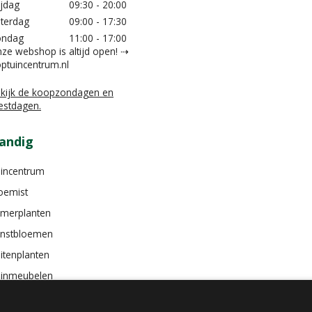
ijdag
09:30 - 20:00
terdag
09:00 - 17:30
ondag
11:00 - 17:00
ze webshop is altijd open! ⇢
ptuincentrum.nl
kijk de koopzondagen en
estdagen.
andig
incentrum
oemist
merplanten
nstbloemen
itenplanten
inmeubelen