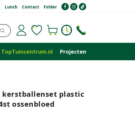
s
Lunch
Contact
Folder
TopTuincentrum.nl
Projecten
 kerstballenset plastic
4st ossenbloed