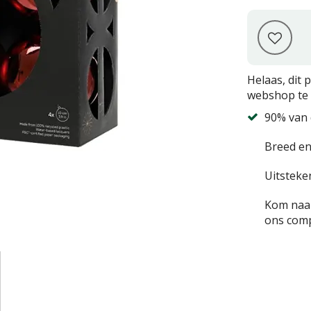
Helaas, dit 
webshop te 
90% van 
Breed en
Uitsteke
Kom naar
ons comp