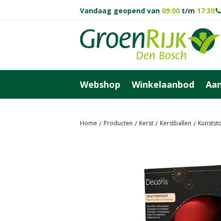
Ga
Vandaag geopend van
09:00
t/m
17:30
naar
content
Webshop
Winkelaanbod
Aan
Home
Producten
Kerst
Kerstballen
Kunststo