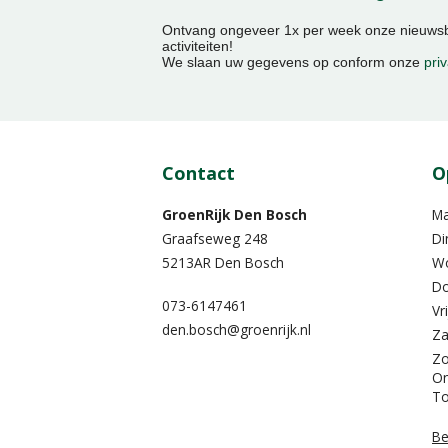
Ontvang ongeveer 1x per week onze nieuwsbr
activiteiten!
We slaan uw gegevens op conform onze
priv
Contact
O
GroenRijk Den Bosch
M
Graafseweg 248
Di
5213AR Den Bosch
W
Do
073-6147461
Vr
den.bosch@groenrijk.nl
Za
Z
On
To
Be