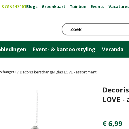
073 6147461
Blogs
Groenkaart
Tuinbon
Events
Vacature
biedingen
Event- & kantoorstyling
Veranda
rsthangers
Decoris kersthanger glas LOVE - assortiment
Decoris
LOVE - 
€
6
,
99