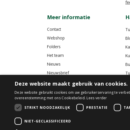
fe
Meer informatie
H
Contact
Tu
Webshop
Bl
Folders
Ka
Het team
Ku
Nieuws
Bu
Nieuwsbrief
Tu
Tuincafé
Deze website maakt gebruik van cookies.
Vacatures
Deze website gebruikt cookies om uw gebruikerservaring te verbete
overeenstemming met ons Cookiebeleid.
Lees verder
Algemene voorwaarden
STRIKT NOODZAKELIJK
PRESTATIE
TA
NIET-GECLASSIFICEERD
© GroenRijk D