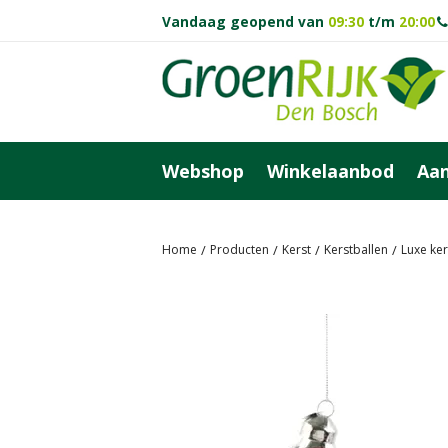
Ga
Vandaag geopend van
09:30
t/m
20:00
naar
content
Webshop
Winkelaanbod
Aan
Home
Producten
Kerst
Kerstballen
Luxe ke