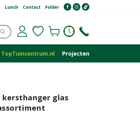
s
Lunch
Contact
Folder
TopTuincentrum.nl
Projecten
 kersthanger glas
assortiment