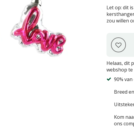
Let op: dit 
kersthanger
zou willen 
Helaas, dit 
webshop te 
90% van 
Breed en
Uitsteke
Kom naar
ons comp