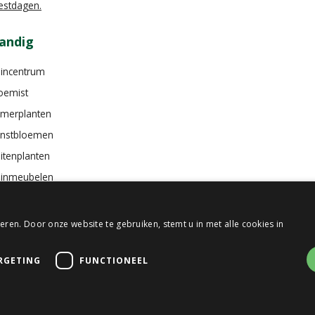
estdagen.
andig
incentrum
oemist
merplanten
nstbloemen
itenplanten
inmeubelen
ren. Door onze website te gebruiken, stemt u in met alle cookies in
RGETING
FUNCTIONEEL
en Bosch
Green Solutions
Tuincentrum Overzicht
Privacy Policy
Algemen