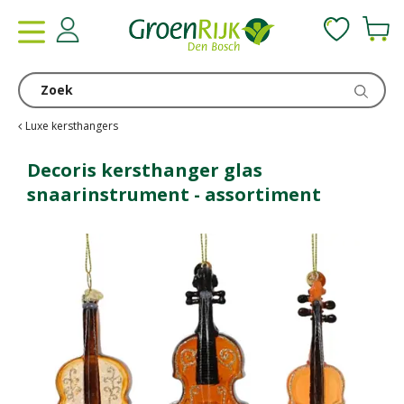
G
a
n
a
a
r
c
Luxe kersthangers
o
n
Decoris kersthanger glas
t
snaarinstrument - assortiment
e
n
t