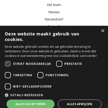
Het team
Nieuws
Nieuwsbrief
Tuincafé
×
Deze website maakt gebruik van
Vacatures
cookies.
Algemene voorwaarden
Deze website gebruikt cookies om uw gebruikerservaring te
verbeteren. Door onze website te gebruiken, stemt u in met alle
Tuincentrum
Bloemist
Kamerplanten
Kunstbloemen
Buitenplanten
cookies in overeenstemming met ons Cookiebeleid.
Lees verder
Tuinmeubelen
STRIKT NOODZAKELIJK
PRESTATIE
TARGETING
FUNCTIONEEL
© GroenRijk Den Bosch
Green Solutions
NIET-GECLASSIFICEERD
Tuincentrum Overzicht
Privacy Policy
DETAILS WEERGEVEN
Algemene voorwaarden
ALLES ACCEPTEREN
ALLES AFWIJZEN
Decoris kersthangers glas fruit 4x2.9x19cm - 1 stuk