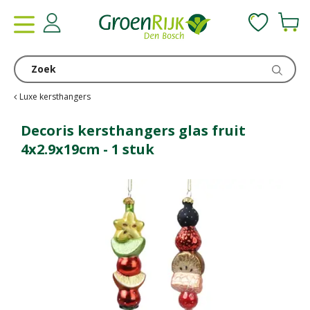
G
a
n
a
a
r
c
Luxe kersthangers
o
n
Decoris kersthangers glas fruit
t
4x2.9x19cm - 1 stuk
e
n
t