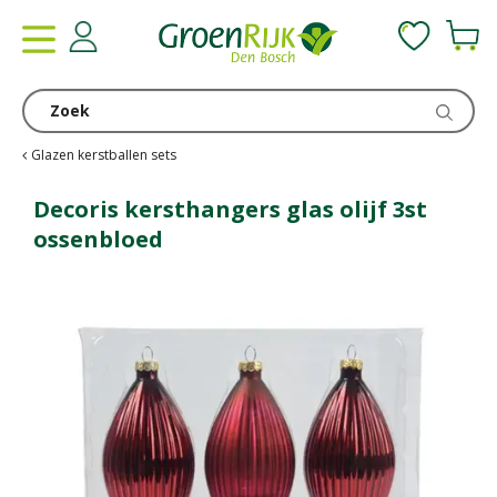
G
a
n
a
a
r
c
Glazen kerstballen sets
o
n
Decoris kersthangers glas olijf 3st
t
ossenbloed
e
n
t