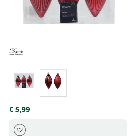
€
5
,
99