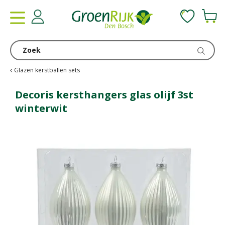
G
a
n
a
a
r
c
Glazen kerstballen sets
o
n
Decoris kersthangers glas olijf 3st
t
winterwit
e
n
t