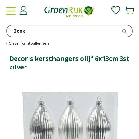
G
a
n
a
a
r
c
Glazen kerstballen sets
o
n
Decoris kersthangers olijf 6x13cm 3st
t
zilver
e
n
t