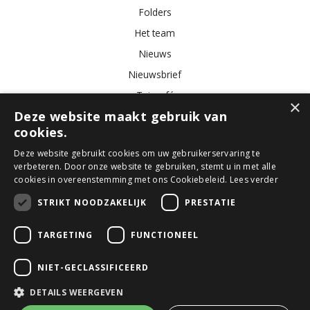
Folders
Het team
Nieuws
Nieuwsbrief
Tuincafé
×
Deze website maakt gebruik van
Vacatures
cookies.
Algemene voorwaarden
Deze website gebruikt cookies om uw gebruikerservaring te
verbeteren. Door onze website te gebruiken, stemt u in met alle
Tuincentrum
Bloemist
Kamerplanten
Kunstbloemen
Buitenplanten
cookies in overeenstemming met ons Cookiebeleid.
Lees verder
Tuinmeubelen
STRIKT NOODZAKELIJK
PRESTATIE
TARGETING
FUNCTIONEEL
© GroenRijk Den Bosch
Green Solutions
NIET-GECLASSIFICEERD
Tuincentrum Overzicht
Privacy Policy
DETAILS WEERGEVEN
Algemene voorwaarden