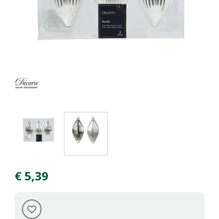
€
5
,
39