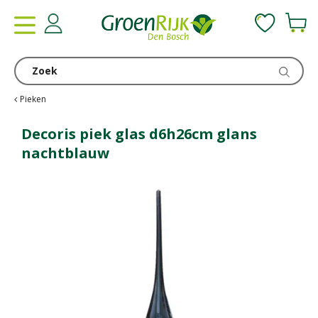
G
a
n
a
a
r
c
Pieken
o
n
Decoris piek glas d6h26cm glans
t
nachtblauw
e
n
t