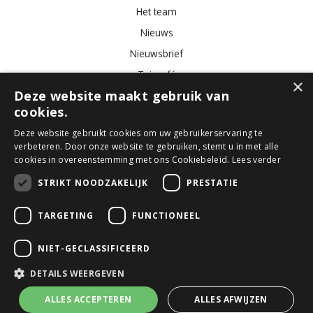
Het team
Nieuws
Nieuwsbrief
Tuincafé
×
Deze website maakt gebruik van
Vacatures
cookies.
Algemene voorwaarden
Deze website gebruikt cookies om uw gebruikerservaring te
verbeteren. Door onze website te gebruiken, stemt u in met alle
Tuincentrum
Bloemist
Kamerplanten
Kunstbloemen
Buitenplanten
cookies in overeenstemming met ons Cookiebeleid.
Lees verder
Tuinmeubelen
STRIKT NOODZAKELIJK
PRESTATIE
TARGETING
FUNCTIONEEL
© GroenRijk Den Bosch
Green Solutions
NIET-GECLASSIFICEERD
Tuincentrum Overzicht
Privacy Policy
DETAILS WEERGEVEN
Algemene voorwaarden
ALLES ACCEPTEREN
ALLES AFWIJZEN
Decoris piek glas d6h26cm glans nachtblauw