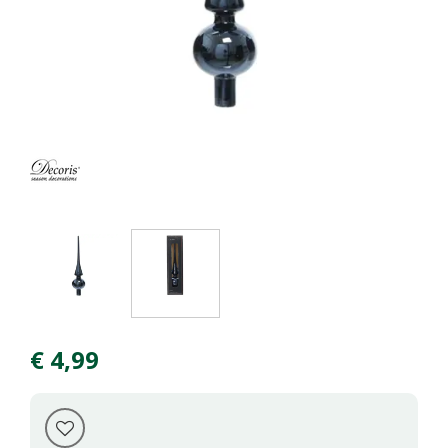
€
4
,
99