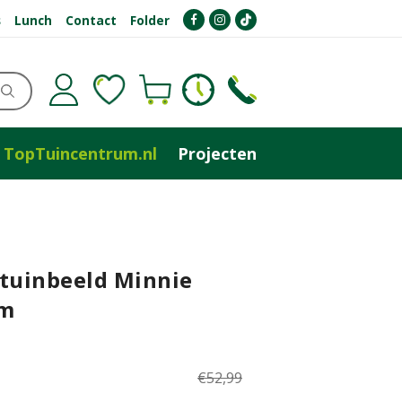
s
Lunch
Contact
Folder
TopTuincentrum.nl
Projecten
 tuinbeeld Minnie
cm
€
52
,
99