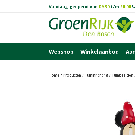
Ga
Vandaag geopend van
09:30
t/m
20:00
naar
content
Webshop
Winkelaanbod
Aan
Home
Producten
Tuininrichting
Tuinbeelden