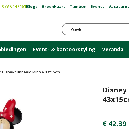
073 6147461
Blogs
Groenkaart
Tuinbon
Events
Vacature
biedingen
Event- & kantoorstyling
Veranda
Disney tuinbeeld Minnie 43x15cm
Disney
43x15
€
42
,
39