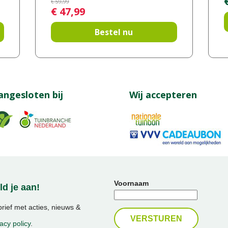
€
59
,
99
€
47
,
99
Bestel nu
angesloten bij
Wij accepteren
Voornaam
d je aan!
ief met acties, nieuws &
acy policy
.