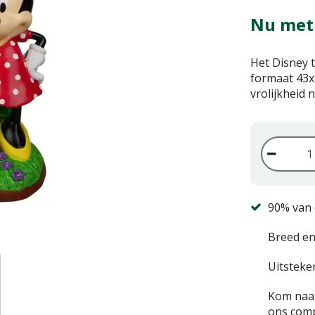
Nu met
Het Disney 
formaat 43x
vrolijkheid n
90% van 
Breed en
Uitsteke
Kom naar
ons comp