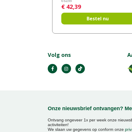
€
52
,
99
€
42
,
39
Bestel nu
Volg ons
A
Onze nieuwsbrief ontvangen? Mel
Ontvang ongeveer 1x per week onze nieuwsbr
activiteiten!
We slaan uw gegevens op conform onze
priv