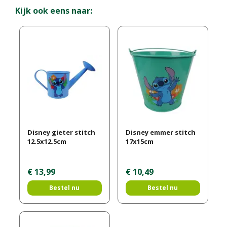
Kijk ook eens naar:
Disney gieter stitch
Disney emmer stitch
12.5x12.5cm
17x15cm
€
13
,
99
€
10
,
49
Bestel nu
Bestel nu