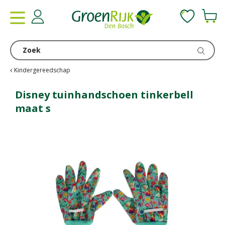
G
a
n
a
a
r
c
Kindergereedschap
o
n
Disney tuinhandschoen tinkerbell
t
maat s
e
n
t