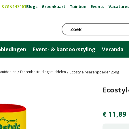
073 6147461
Blogs
Groenkaart
Tuinbon
Events
Vacature
biedingen
Event- & kantoorstyling
Veranda
gsmiddelen
Dierenbestrijdingsmiddelen
Ecostyle Mierenpoeder 250g
Ecosty
€
11
,
89