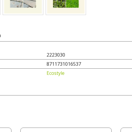
n
2223030
8711731016537
Ecostyle