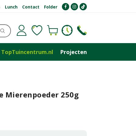
s
Lunch
Contact
Folder
TopTuincentrum.nl
Projecten
le Mierenpoeder 250g