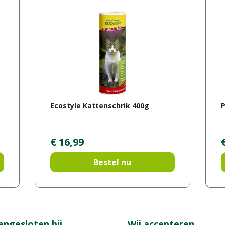
Ecostyle Kattenschrik 400g
€
16
,
99
Bestel nu
angesloten bij
Wij accepteren