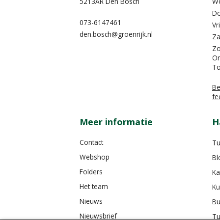
5213AR Den Bosch
W
Do
073-6147461
Vr
den.bosch@groenrijk.nl
Za
Z
On
To
Be
fe
Meer informatie
H
Contact
Tu
Webshop
Bl
Folders
Ka
Het team
Ku
Nieuws
Bu
Nieuwsbrief
Tu