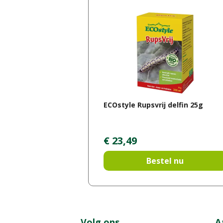
ECOstyle Rupsvrij delfin 25g
€
23
,
49
Bestel nu
Volg ons
A