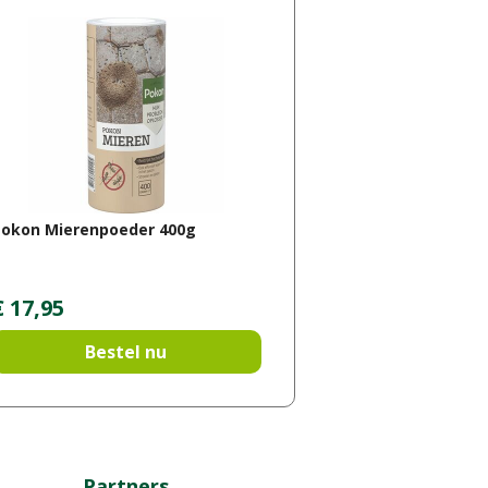
Pokon Mierenpoeder 400g
€
17
,
95
Bestel nu
Partners