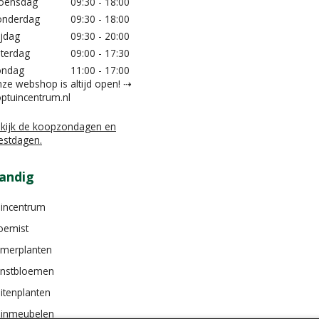
oensdag
09:30 - 18:00
nderdag
09:30 - 18:00
ijdag
09:30 - 20:00
terdag
09:00 - 17:30
ondag
11:00 - 17:00
ze webshop is altijd open! ⇢
ptuincentrum.nl
kijk de koopzondagen en
estdagen.
andig
incentrum
oemist
merplanten
nstbloemen
itenplanten
inmeubelen