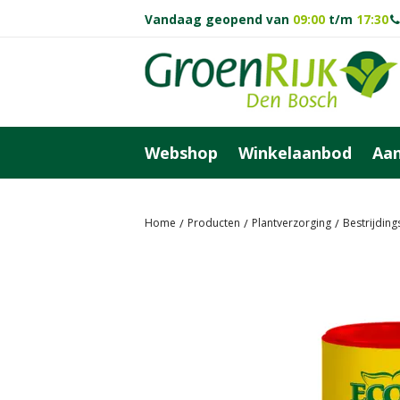
Ga
Vandaag geopend van
09:00
t/m
17:30
naar
content
Webshop
Winkelaanbod
Aan
Home
Producten
Plantverzorging
Bestrijdin