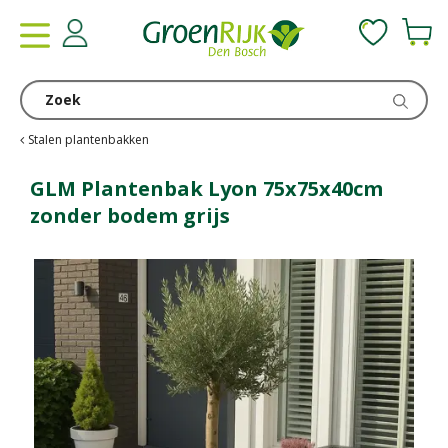
G
a
n
a
a
r
c
Stalen plantenbakken
o
n
GLM Plantenbak Lyon 75x75x40cm
t
zonder bodem grijs
e
n
t