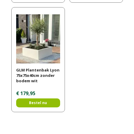
GLM Plantenbak Lyon
75x75x40cm zonder
bodem wit
€
179
,
95
Bestel nu