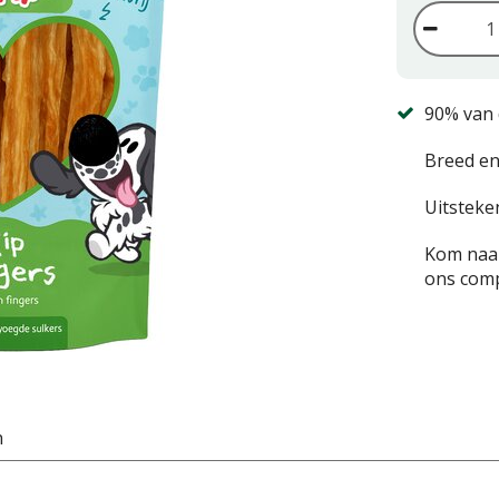
90% van 
Breed en
Uitsteke
Kom naar
ons comp
n