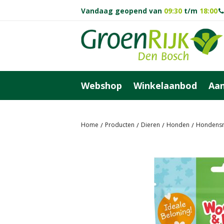
Ga
Vandaag geopend van
09:30
t/m
18:00
naar
content
Webshop
Winkelaanbod
Aan
Home
Producten
Dieren
Honden
Hondensn