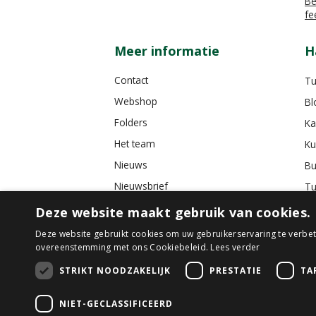
Be
fe
Meer informatie
H
Contact
Tu
Webshop
Bl
Folders
Ka
Het team
Ku
Nieuws
Bu
Nieuwsbrief
Tu
Tuincafé
Deze website maakt gebruik van cookies.
Vacatures
Deze website gebruikt cookies om uw gebruikerservaring te verbete
overeenstemming met ons Cookiebeleid.
Lees verder
Algemene voorwaarden
STRIKT NOODZAKELIJK
PRESTATIE
TA
NIET-GECLASSIFICEERD