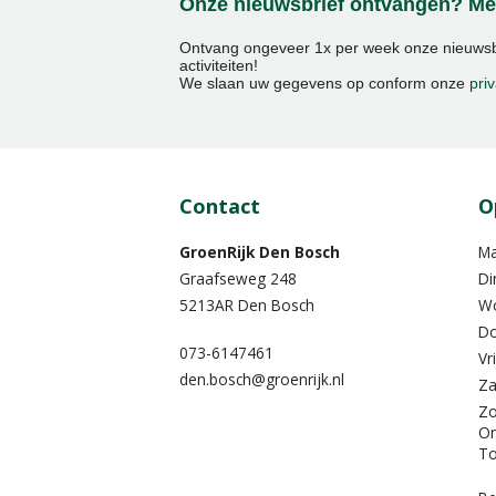
Onze nieuwsbrief ontvangen? Mel
Ontvang ongeveer 1x per week onze nieuwsbr
activiteiten!
We slaan uw gegevens op conform onze
priv
Contact
O
GroenRijk Den Bosch
M
Graafseweg 248
Di
5213AR Den Bosch
W
Do
073-6147461
Vr
den.bosch@groenrijk.nl
Za
Z
On
To