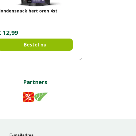
ondensnack hert oren 4st
€
12
,
99
Bestel nu
Partners
E-mailadres