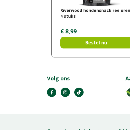
Riverwood hondensnack ree ore
4 stuks
€
8
,
99
Bestel nu
Volg ons
A