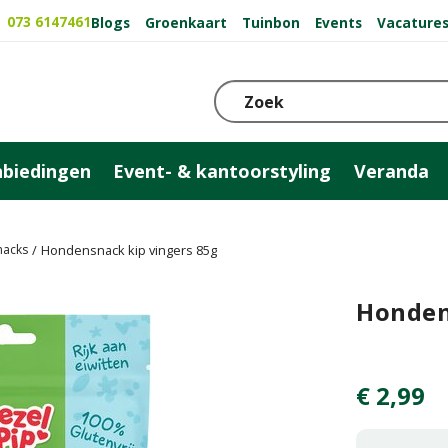
073 6147461
Blogs
Groenkaart
Tuinbon
Events
Vacature
biedingen
Event- & kantoorstyling
Veranda
acks
Hondensnack kip vingers 85g
Honden
€
2
,
99