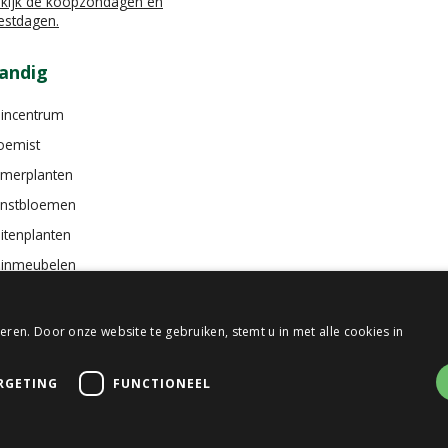
kijk de koopzondagen en
estdagen.
andig
incentrum
oemist
merplanten
nstbloemen
itenplanten
inmeubelen
ren. Door onze website te gebruiken, stemt u in met alle cookies in
RGETING
FUNCTIONEEL