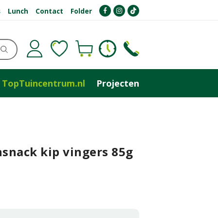
s
Lunch
Contact
Folder
TopTuincentrum.nl
Projecten
snack kip vingers 85g