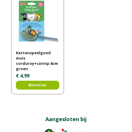
Kattenspeelgoed
muis
corduroy+catnip 8cm
groen
€
4
,
99
Bestel nu
Aangesloten bij