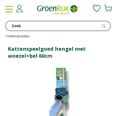
G
a
n
a
a
r
c
Kattenspeeltjes
o
n
Kattenspeelgoed hengel met
t
woezel+bel 60cm
e
n
t