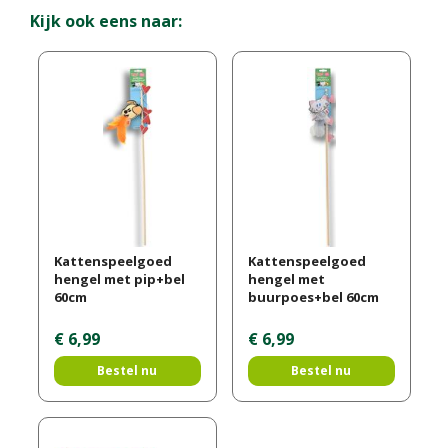
Kijk ook eens naar:
Kattenspeelgoed
Kattenspeelgoed
hengel met pip+bel
hengel met
60cm
buurpoes+bel 60cm
€
6
,
99
€
6
,
99
Bestel nu
Bestel nu