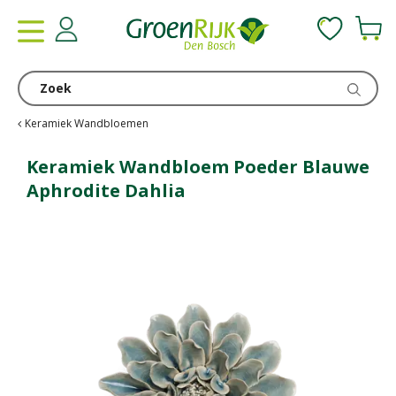
G
a
n
a
a
r
c
Keramiek Wandbloemen
o
n
Keramiek Wandbloem Poeder Blauwe
t
Aphrodite Dahlia
e
n
t