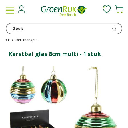
G
a
n
a
a
r
c
Luxe kersthangers
o
n
Kerstbal glas 8cm multi - 1 stuk
t
e
n
t