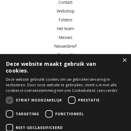
Contact
Webshop
Folders
Het team
Nieuws
Nieuwsbrief
Tuincafé
×
Deze website maakt gebruik van
Vacatures
cookies.
Algemene voorwaarden
Deze website gebruikt cookies om uw gebruikerservaring te
verbeteren. Door onze website te gebruiken, stemt u in met alle
Tuincentrum
Bloemist
Kamerplanten
Kunstbloemen
Buitenplanten
cookies in overeenstemming met ons Cookiebeleid.
Lees verder
Tuinmeubelen
STRIKT NOODZAKELIJK
PRESTATIE
TARGETING
FUNCTIONEEL
© GroenRijk Den Bosch
Green Solutions
NIET-GECLASSIFICEERD
Tuincentrum Overzicht