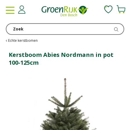
G
a
n
a
a
r
c
Echte kerstbomen
o
n
Kerstboom Abies Nordmann in pot
t
100-125cm
e
n
t