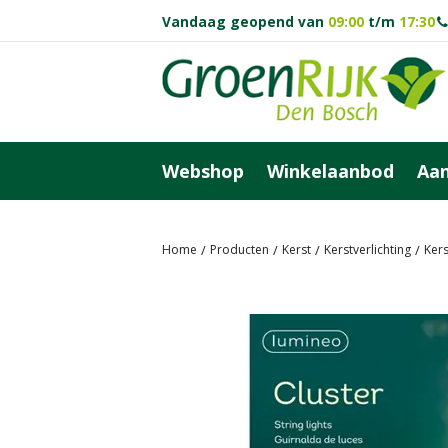
Ga
Vandaag geopend van
09:00
t/m
17:30
naar
content
Webshop
Winkelaanbod
Aan
Home
Producten
Kerst
Kerstverlichting
Ker