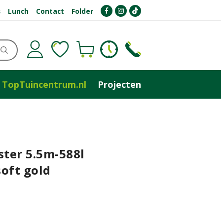
s
Lunch
Contact
Folder
TopTuincentrum.nl
Projecten
ster 5.5m-588l
oft gold