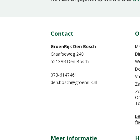
Contact
O
GroenRijk Den Bosch
M
Graafseweg 248
Di
5213AR Den Bosch
W
Do
073-6147461
Vr
den.bosch@groenrijk.nl
Za
Z
On
To
Be
fe
Meer informatie
H