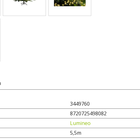
n
3449760
8720725498082
Lumineo
5,5m