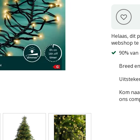
Helaas, dit 
webshop te 
90% van 
Breed en
Uitsteke
Kom naar
ons comp