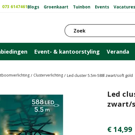
073 6147461
Blogs
Groenkaart
Tuinbon
Events
Vacature
biedingen
Event- & kantoorstyling
Veranda
stboomverlichting
Clusterverlichting
Led cluster 5.5m-588l zwart/soft gold
Led clu
zwart/s
€
14
,
99