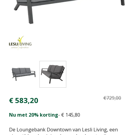
€
729
,
00
€
583
,
20
Nu met 20% korting
-
€
145
,
80
De Loungebank Downtown van Lesli Living, een