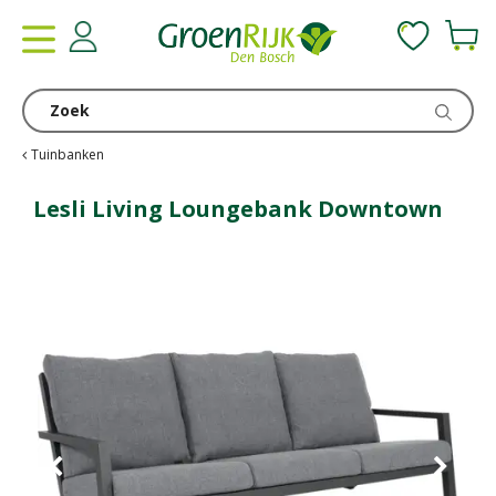
G
a
n
a
a
r
c
Tuinbanken
o
n
Lesli Living Loungebank Downtown
t
e
n
t