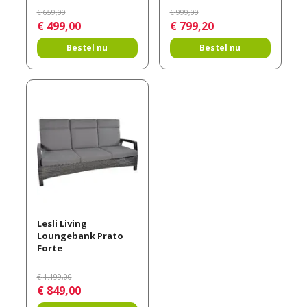
€
659
,
00
€
999
,
00
€
499
,
00
€
799
,
20
Bestel nu
Bestel nu
Lesli Living
Loungebank Prato
Forte
€
1.199
,
00
€
849
,
00