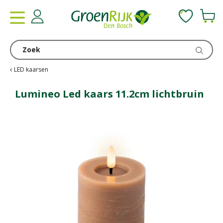
G
a
n
a
a
r
c
LED kaarsen
o
n
Lumineo Led kaars 11.2cm lichtbruin
t
e
n
t