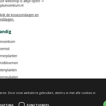
ze webshop is altijd open! ⇢
ptuincentrum.nl
kijk de koopzondagen en
estdagen.
andig
incentrum
oemist
merplanten
nstbloemen
itenplanten
inmeubelen
ren. Door onze website te gebruiken, stemt u in met alle cookies in
RGETING
FUNCTIONEEL