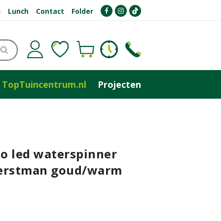
s
Lunch
Contact
Folder
TopTuincentrum.nl
Projecten
o led waterspinner
erstman goud/warm