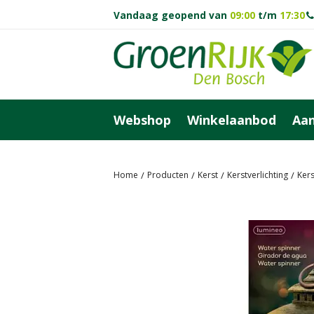
Ga
Vandaag geopend van
09:00
t/m
17:30
naar
content
Webshop
Winkelaanbod
Aan
Home
Producten
Kerst
Kerstverlichting
Kers