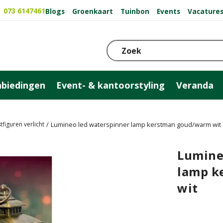
073 6147461
Blogs
Groenkaart
Tuinbon
Events
Vacature
biedingen
Event- & kantoorstyling
Veranda
tfiguren verlicht
Lumineo led waterspinner lamp kerstman goud/warm wit
Lumine
lamp k
wit