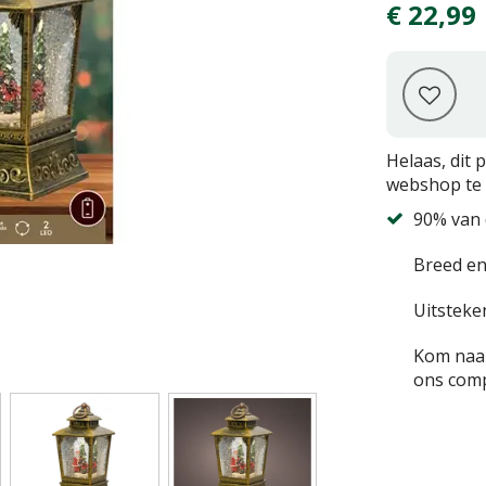
€
22
,
99
Helaas, dit 
webshop te 
90% van 
Breed en
Uitsteke
Kom naar
ons comp