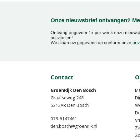
Onze nieuwsbrief ontvangen? Mel
Ontvang ongeveer 1x per week onze nieuwsbr
activiteiten!
We slaan uw gegevens op conform onze
priv
Contact
O
GroenRijk Den Bosch
M
Graafseweg 248
Di
5213AR Den Bosch
W
Do
073-6147461
Vr
den.bosch@groenrijk.nl
Za
Z