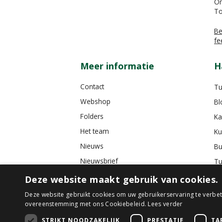
On
To
Be
fe
Meer informatie
H
Contact
Tu
Webshop
Bl
Folders
Ka
Het team
Ku
Nieuws
Bu
Nieuwsbrief
Tu
Tuincafé
Deze website maakt gebruik van cookies.
Vacatures
Deze website gebruikt cookies om uw gebruikerservaring te verbete
overeenstemming met ons Cookiebeleid.
Lees verder
Algemene voorwaarden
STRIKT NOODZAKELIJK
PRESTATIE
TA