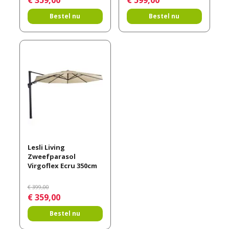
Bestel nu
Bestel nu
Lesli Living
Zweefparasol
Virgoflex Ecru 350cm
€
399
,
00
€
359
,
00
Bestel nu