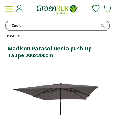
G
a
n
a
a
r
c
Parasols
o
n
Madison Parasol Denia push-up
t
Taupe 200x200cm
e
n
t