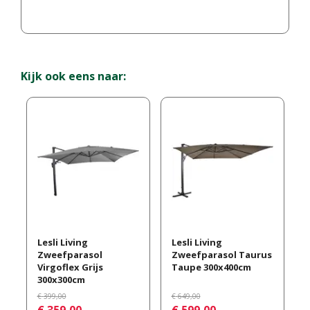
Kijk ook eens naar:
Lesli Living
Lesli Living
Zweefparasol
Zweefparasol Taurus
Virgoflex Grijs
Taupe 300x400cm
300x300cm
€
399
,
00
€
649
,
00
€
359
,
00
€
599
,
00