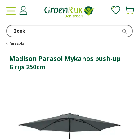
G
a
n
a
a
r
c
Parasols
o
n
Madison Parasol Mykanos push-up
t
Grijs 250cm
e
n
t