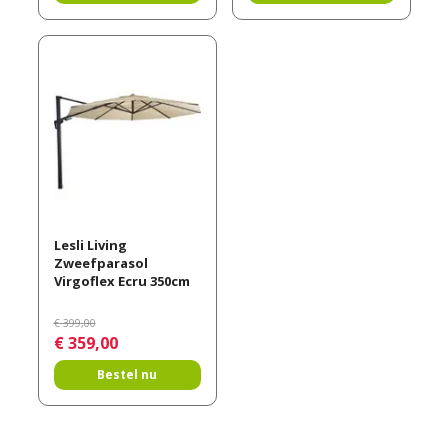
Lesli Living
Zweefparasol
Virgoflex Ecru 350cm
€
399
,
00
€
359
,
00
Bestel nu