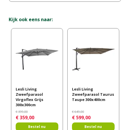
Kijk ook eens naar:
Lesli Living
Lesli Living
Zweefparasol
Zweefparasol Taurus
Virgoflex Grijs
Taupe 300x400cm
300x300cm
€
399
,
00
€
649
,
00
€
359
,
00
€
599
,
00
Bestel nu
Bestel nu