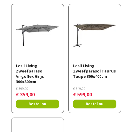
Lesli Living
Lesli Living
Zweefparasol
Zweefparasol Taurus
Virgoflex Grijs
Taupe 300x400cm
300x300cm
€
399
,
00
€
649
,
00
€
359
,
00
€
599
,
00
Bestel nu
Bestel nu