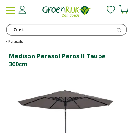
G
a
n
a
a
r
c
Parasols
o
n
Madison Parasol Paros II Taupe
t
300cm
e
n
t