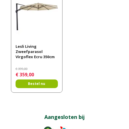
Lesli Living
Zweefparasol
Virgoflex Ecru 350cm
€
399
,
00
€
359
,
00
Bestel nu
Aangesloten bij