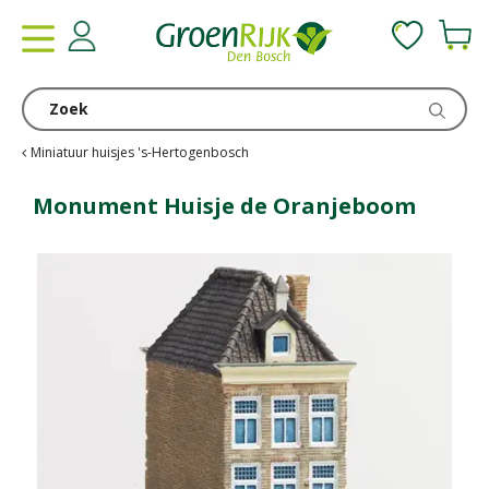
G
a
n
a
a
r
c
Miniatuur huisjes 's-Hertogenbosch
o
n
Monument Huisje de Oranjeboom
t
e
n
t