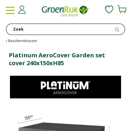
G
a
n
a
a
r
c
Beschermhoezen
o
n
Platinum AeroCover Garden set
t
cover 240x150xH85
e
n
t