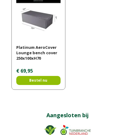
Platinum AeroCover
Lounge bench cover
250x100xH70
€
69
,
95
Bestel nu
Aangesloten bij