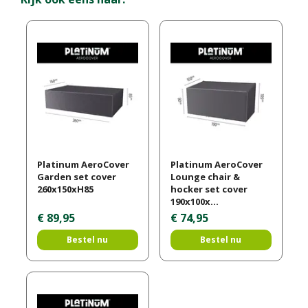
Platinum AeroCover
Platinum AeroCover
Garden set cover
Lounge chair &
260x150xH85
hocker set cover
190x100x…
€
89
,
95
€
74
,
95
Bestel nu
Bestel nu