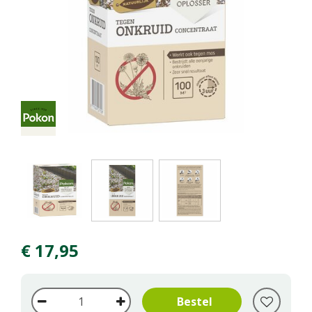
€
17
,
95