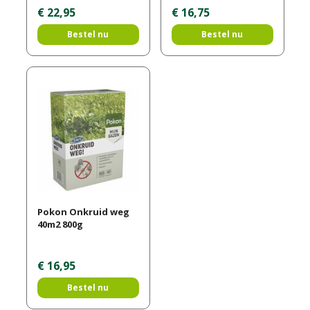
€
22
,
95
€
16
,
75
Bestel nu
Bestel nu
Pokon Onkruid weg
40m2 800g
€
16
,
95
Bestel nu