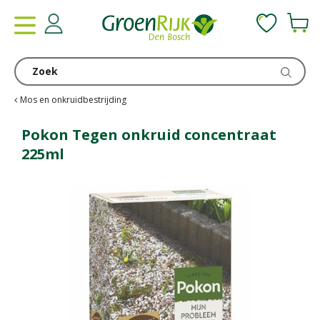
G
a
n
a
a
r
c
Mos en onkruidbestrijding
o
n
Pokon Tegen onkruid concentraat
t
225ml
e
n
t