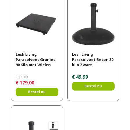
Lesli Living
Lesli Living
Parasolvoet Graniet
Parasolvoet Beton 30
90 Kilo met Wielen
kilo Zwart
€
49
,
99
€
199
,
00
€
179
,
00
Bestel nu
Bestel nu