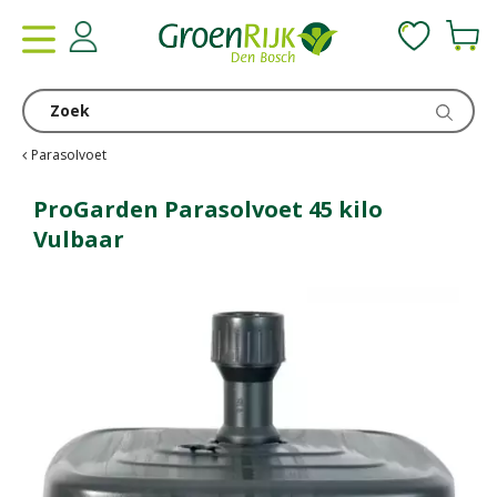
G
a
n
a
a
r
c
Parasolvoet
o
n
ProGarden Parasolvoet 45 kilo
t
Vulbaar
e
n
t