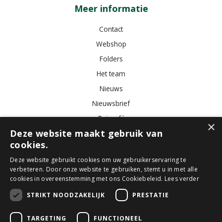
Meer informatie
Contact
Webshop
Folders
Het team
Nieuws
Nieuwsbrief
Tuincafé
×
Deze website maakt gebruik van
Vacatures
cookies.
Algemene voorwaarden
Deze website gebruikt cookies om uw gebruikerservaring te
verbeteren. Door onze website te gebruiken, stemt u in met alle
Tuincentrum
Bloemist
Kamerplanten
Kunstbloemen
Buitenplanten
cookies in overeenstemming met ons Cookiebeleid.
Lees verder
Tuinmeubelen
STRIKT NOODZAKELIJK
PRESTATIE
TARGETING
FUNCTIONEEL