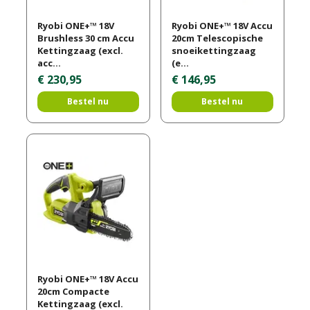
Ryobi ONE+™ 18V
Ryobi ONE+™ 18V Accu
Brushless 30 cm Accu
20cm Telescopische
Kettingzaag (excl.
snoeikettingzaag
acc…
(e…
€
230
,
95
€
146
,
95
Bestel nu
Bestel nu
Ryobi ONE+™ 18V Accu
20cm Compacte
Kettingzaag (excl.