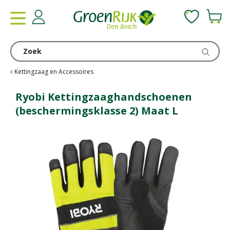
G
a
n
a
a
r
c
Kettingzaag en Accessoires
o
n
Ryobi Kettingzaaghandschoenen
t
(beschermingsklasse 2) Maat L
e
n
t