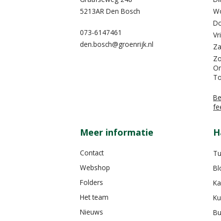
5213AR Den Bosch
W
Do
073-6147461
Vr
den.bosch@groenrijk.nl
Za
Z
On
To
Be
fe
Meer informatie
H
Contact
Tu
Webshop
Bl
Folders
Ka
Het team
Ku
Nieuws
Bu