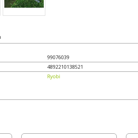
n
99076039
4892210138521
Ryobi