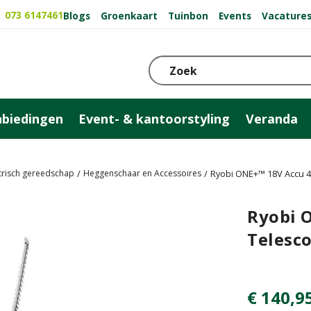
073 6147461
Blogs
Groenkaart
Tuinbon
Events
Vacature
biedingen
Event- & kantoorstyling
Veranda
ktrisch gereedschap
Heggenschaar en Accessoires
Ryobi ONE+™ 18V Accu 
Ryobi 
Telesc
€
140
,
9