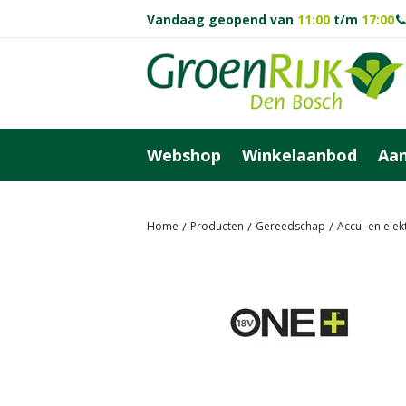
Ga
Vandaag geopend van
11:00
t/m
17:00
naar
content
Webshop
Winkelaanbod
Aan
Home
Producten
Gereedschap
Accu- en ele