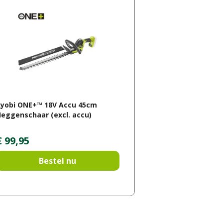
Ryobi ONE+™ 18V Accu 45cm
eggenschaar (excl. accu)
€
99
,
95
Bestel nu