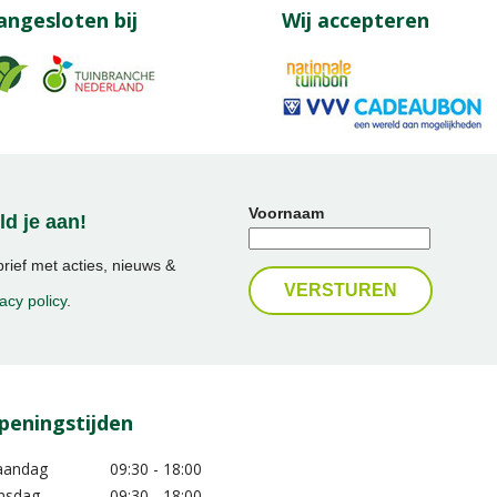
angesloten bij
Wij accepteren
Voornaam
d je aan!
ief met acties, nieuws &
acy policy
.
peningstijden
aandag
09:30 - 18:00
nsdag
09:30 - 18:00