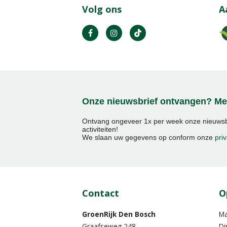
Volg ons
A
Onze nieuwsbrief ontvangen? Mel
Ontvang ongeveer 1x per week onze nieuwsbr
activiteiten!
We slaan uw gegevens op conform onze
priv
Contact
O
GroenRijk Den Bosch
M
Graafseweg 248
Di