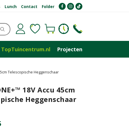
s
Lunch
Contact
Folder
TopTuincentrum.nl
Projecten
45cm Telescopische Heggenschaar
ONE+™ 18V Accu 45cm
opische Heggenschaar
5