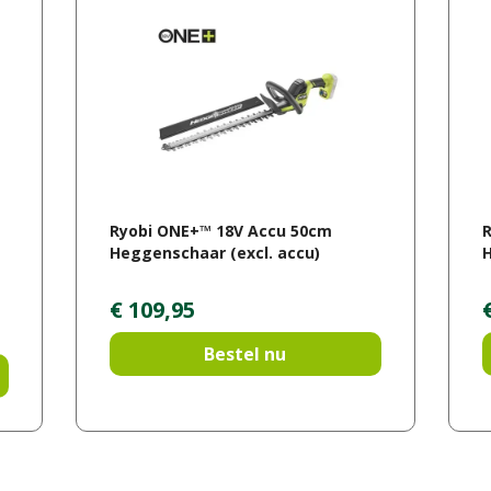
Ryobi ONE+™ 18V Accu 50cm
Heggenschaar (excl. accu)
H
€
109
,
95
Bestel nu