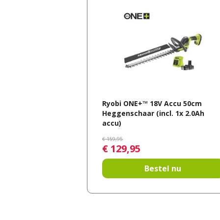
Ryobi ONE+™ 18V Accu 50cm
Heggenschaar (incl. 1x 2.0Ah
accu)
€
159
,
95
€
129
,
95
Bestel nu