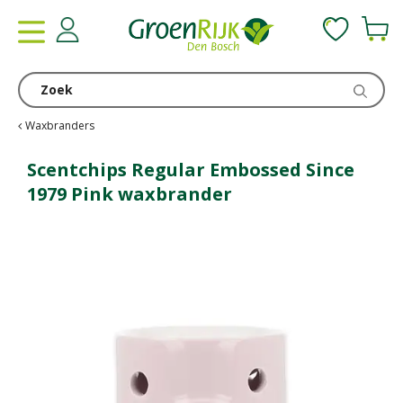
G
a
n
a
a
r
c
Waxbranders
o
n
Scentchips Regular Embossed Since
t
1979 Pink waxbrander
e
n
t