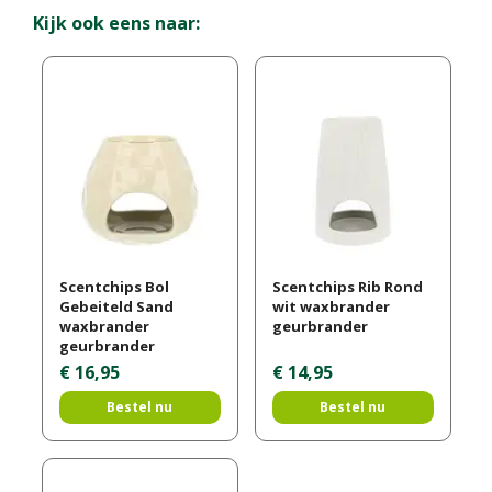
Kijk ook eens naar:
Scentchips Bol
Scentchips Rib Rond
Gebeiteld Sand
wit waxbrander
waxbrander
geurbrander
geurbrander
€
16
,
95
€
14
,
95
Bestel nu
Bestel nu