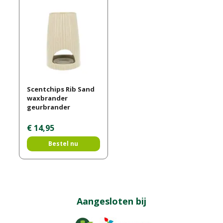
Scentchips Rib Sand
waxbrander
geurbrander
€
14
,
95
Bestel nu
Aangesloten bij