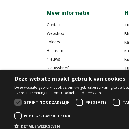
Meer informatie
H
Contact
Tu
Webshop
Bl
Folders
Ka
Het team
Ku
Nieuws
Bu
Nieuwsbrief
Tu
Tuincafé
Deze website maakt gebruik van cookies.
Vacatures
Deze website gebruikt cookies om uw gebruikerservaring te verbete
overeenstemming met ons Cookiebeleid.
Lees verder
Algemene voorwaarden
STRIKT NOODZAKELIJK
PRESTATIE
TA
NIET-GECLASSIFICEERD
Sta
© GroenRijk D
€
2
DETAILS WEERGEVEN