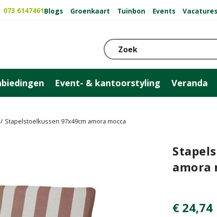
073 6147461
Blogs
Groenkaart
Tuinbon
Events
Vacature
biedingen
Event- & kantoorstyling
Veranda
Stapelstoelkussen 97x49cm amora mocca
Stapel
amora 
€
24
,
74