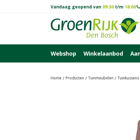
Ga
Vandaag geopend van
09:30
t/m
18:00
naar
content
Webshop
Winkelaanbod
Aan
Home
Producten
Tuinmeubelen
Tuinkussens