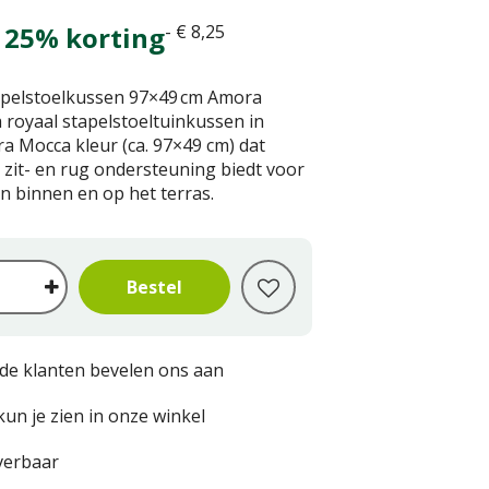
 25% korting
-
€
8
,
25
pelstoelkussen 97×49 cm Amora
 royaal stapelstoeltuinkussen in
 Mocca kleur (ca. 97×49 cm) dat
 zit- en rug ondersteuning biedt voor
n binnen en op het terras.
de klanten bevelen ons aan
kun je zien in onze winkel
everbaar