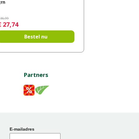
grn
36
,
99
€
27
,
74
Bestel nu
Partners
E-mailadres