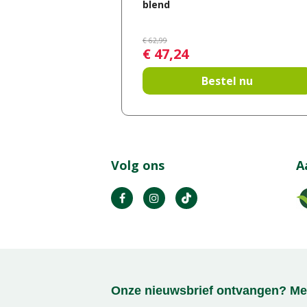
blend
€
62
,
99
€
47
,
24
Bestel nu
Volg ons
A
Onze nieuwsbrief ontvangen? Mel