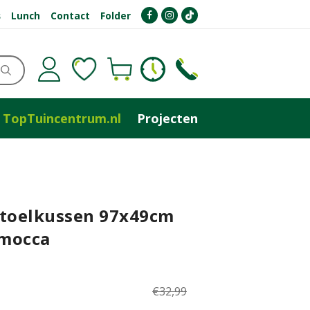
s
Lunch
Contact
Folder
TopTuincentrum.nl
Projecten
stoelkussen 97x49cm
mocca
€
32
,
99