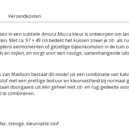
Verzendkosten
sen in een subtiele
Amora Mocca
kleur is ontworpen om lan
en. Met ca. 97 × 49 cm bedekt het kussen zowel je zit- als r
dens eetmomenten of gezellige bijeenkomsten in de tuin of 
s en stijlen, en zorgt voor een rustige, samenhangende uitst
s van Madison bestaat dit model uit een combinatie van kat
stof met een prettige textuur en kleurvastheid bij normaal
staan doorgaans uit één geheel met zit- en rug gedeelte vo
t te combineren.
er, stevige, kleurvaste stof