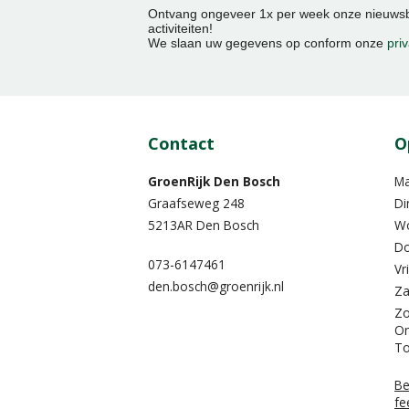
Ontvang ongeveer 1x per week onze nieuwsbr
activiteiten!
We slaan uw gegevens op conform onze
priv
Contact
O
GroenRijk Den Bosch
M
Graafseweg 248
Di
5213AR Den Bosch
W
Do
073-6147461
Vr
den.bosch@groenrijk.nl
Za
Z
On
To
Be
fe