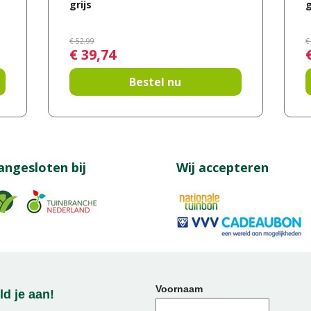
grijs
€
52
,
99
€
€
39
,
74
Bestel nu
angesloten bij
Wij accepteren
Voornaam
d je aan!