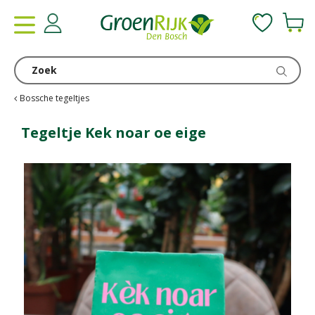
G
a
n
a
a
r
c
Bossche tegeltjes
o
n
Tegeltje Kek noar oe eige
t
e
n
t