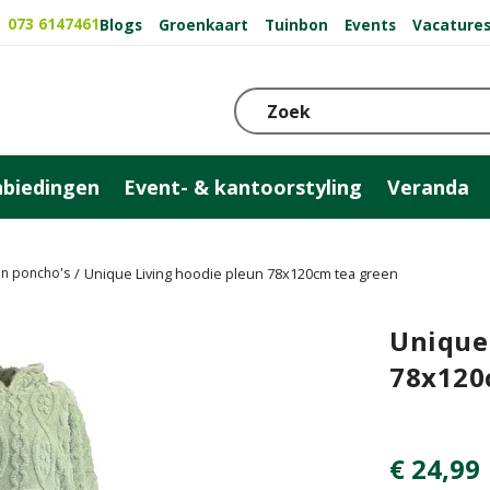
073 6147461
Blogs
Groenkaart
Tuinbon
Events
Vacature
biedingen
Event- & kantoorstyling
Veranda
n poncho's
Unique Living hoodie pleun 78x120cm tea green
Unique
78x120
€
24
,
99