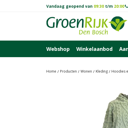
Ga
Vandaag geopend van
09:30
t/m
20:00
naar
content
Webshop
Winkelaanbod
Aan
Home
Producten
Wonen
Kleding
Hoodies e