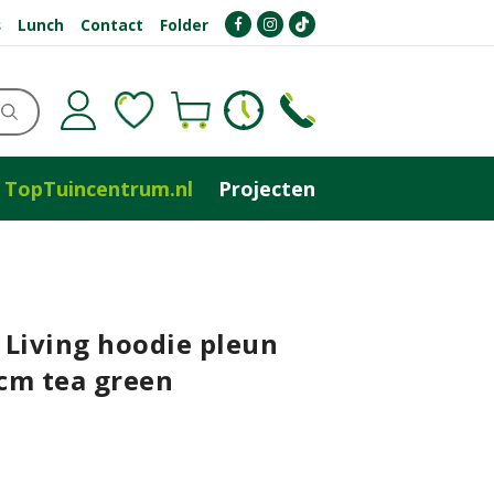
s
Lunch
Contact
Folder
TopTuincentrum.nl
Projecten
 Living hoodie pleun
cm tea green