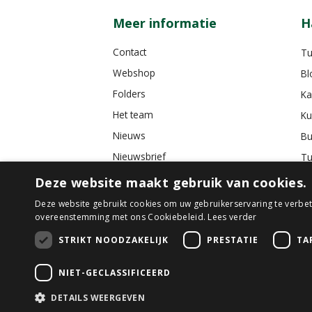
Meer informatie
H
Contact
Tu
Webshop
Bl
Folders
Ka
Het team
Ku
Nieuws
Bu
Nieuwsbrief
Tu
Tuincafé
Deze website maakt gebruik van cookies.
Vacatures
Deze website gebruikt cookies om uw gebruikerservaring te verbete
overeenstemming met ons Cookiebeleid.
Lees verder
Algemene voorwaarden
STRIKT NOODZAKELIJK
PRESTATIE
TA
NIET-GECLASSIFICEERD
© GroenRijk D
Uniq
DETAILS WEERGEVEN