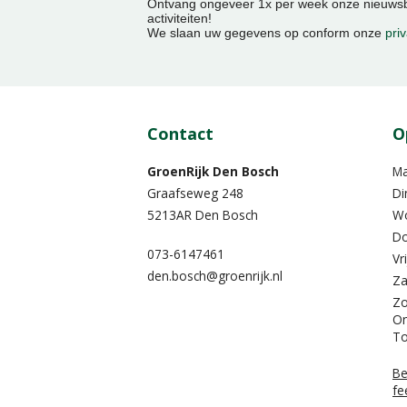
Ontvang ongeveer 1x per week onze nieuwsbr
activiteiten!
We slaan uw gegevens op conform onze
priv
Contact
O
GroenRijk Den Bosch
M
Graafseweg 248
Di
5213AR Den Bosch
W
Do
073-6147461
Vr
den.bosch@groenrijk.nl
Za
Z
On
To
Be
fe