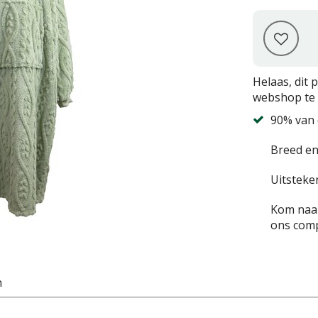
Helaas, dit 
webshop te 
90% van 
Breed en
Uitsteke
Kom naar
ons comp
n