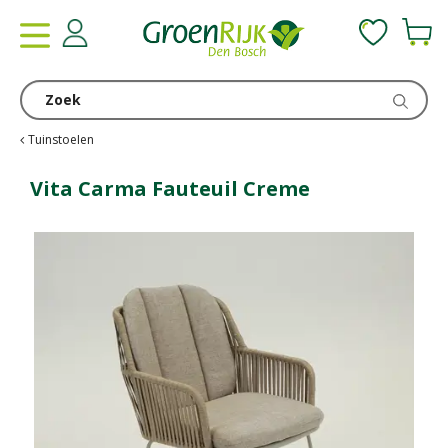
G
a
n
a
a
r
c
Tuinstoelen
o
n
Vita Carma Fauteuil Creme
t
e
n
t