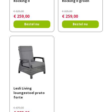
Rocking II
Rocking II groen
€
325
,
00
€
325
,
00
€
259
,
00
€
259
,
00
Bestel nu
Bestel nu
Lesli Living
loungestoel prato
forte
€
479
,
00