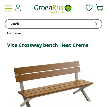
G
a
n
a
a
r
c
Tuinbanken
o
n
Vita Crossway bench Heat Creme
t
e
n
t