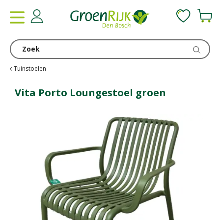
G
a
n
a
a
r
c
Tuinstoelen
o
n
Vita Porto Loungestoel groen
t
e
n
t