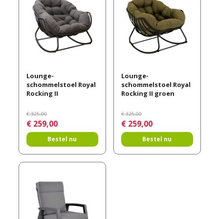
Lounge-
Lounge-
schommelstoel Royal
schommelstoel Royal
Rocking II
Rocking II groen
€
325
,
00
€
325
,
00
€
259
,
00
€
259
,
00
Bestel nu
Bestel nu