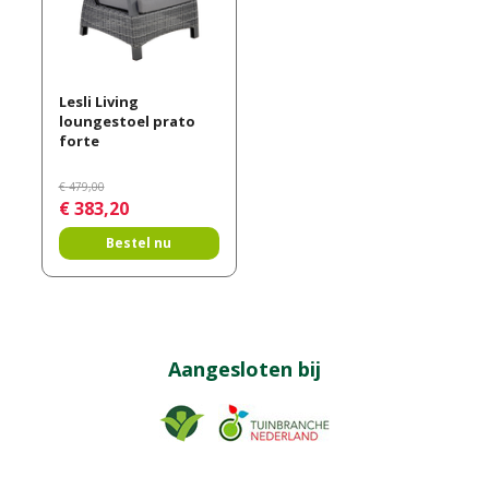
Lesli Living
loungestoel prato
forte
€
479
,
00
€
383
,
20
Bestel nu
Aangesloten bij