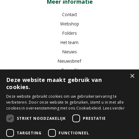
Meer informatie
Contact
Webshop
Folders
Het team
Nieuws
Nieuwsbrief
Tuincafé
×
Deze website maakt gebruik van
Vacatures
cookies.
Algemene voorwaarden
Deze website gebruikt cookies om uw gebruikerservaring te
verbeteren. Door onze website te gebruiken, stemt u in met alle
Tuincentrum
Bloemist
Kamerplanten
Kunstbloemen
Buitenplanten
cookies in overeenstemming met ons Cookiebeleid.
Lees verder
Tuinmeubelen
STRIKT NOODZAKELIJK
PRESTATIE
TARGETING
FUNCTIONEEL
© GroenRijk Den Bosch