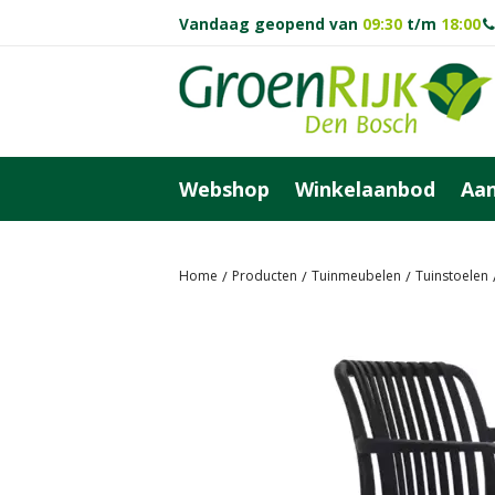
Ga
Vandaag geopend van
09:30
t/m
18:00
naar
content
Webshop
Winkelaanbod
Aan
Home
Producten
Tuinmeubelen
Tuinstoelen