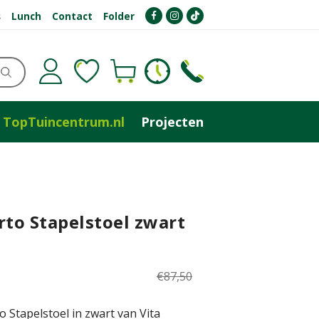
s
Lunch
Contact
Folder
TopTuincentrum.nl
Projecten
rto Stapelstoel zwart
€
87
,
50
o Stapelstoel in zwart van Vita