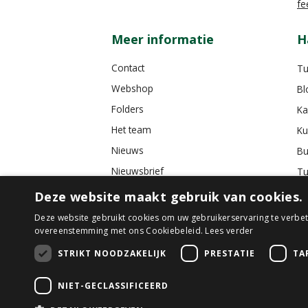
fe
Meer informatie
H
Contact
Tu
Webshop
Bl
Folders
Ka
Het team
Ku
Nieuws
Bu
Nieuwsbrief
Tu
Tuincafé
Deze website maakt gebruik van cookies.
Vacatures
Deze website gebruikt cookies om uw gebruikerservaring te verbete
overeenstemming met ons Cookiebeleid.
Lees verder
Algemene voorwaarden
STRIKT NOODZAKELIJK
PRESTATIE
TA
NIET-GECLASSIFICEERD
© GroenRijk D