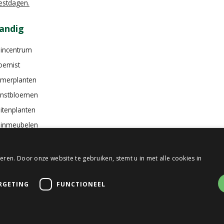
estdagen.
andig
incentrum
oemist
merplanten
nstbloemen
itenplanten
inmeubelen
ren. Door onze website te gebruiken, stemt u in met alle cookies in
RGETING
FUNCTIONEEL
en Bosch
Green Solutions
Tuincentrum Overzicht
Privacy Policy
Algemen