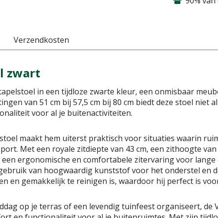
90% van 
Verzendkosten
l zwart
Stapelstoel in een tijdloze zwarte kleur, een onmisbaar meub
ngen van 51 cm bij 57,5 cm bij 80 cm biedt deze stoel niet 
liteit voor al je buitenactiviteiten.
toel maakt hem uiterst praktisch voor situaties waarin rui
ansport. Met een royale zitdiepte van 43 cm, een zithoogte v
el een ergonomische en comfortabele zitervaring voor lan
 gebruik van hoogwaardig kunststof voor het onderstel en 
n en gemakkelijk te reinigen is, waardoor hij perfect is vo
ddag op je terras of een levendig tuinfeest organiseert, de V
ort en functionaliteit voor al je buitenruimtes. Met zijn tijd