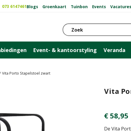
073 6147461
Blogs
Groenkaart
Tuinbon
Events
Vacature
biedingen
Event- & kantoorstyling
Veranda
Vita Porto Stapelstoel zwart
Vita Po
€
58
,
95
De Vita Port