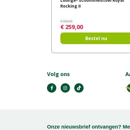
Lounge- schommelstoel Royal
Rocking II
€
325
,
00
€
259
,
00
Bestel nu
Volg ons
A
Onze nieuwsbrief ontvangen? Mel