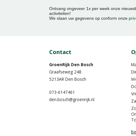
Ontvang ongeveer 1x per week onze nieuwsbr
activiteiten!
We slaan uw gegevens op conform onze
priv
Contact
O
GroenRijk Den Bosch
M
Graafseweg 248
Di
5213AR Den Bosch
W
Do
073-6147461
Vr
den.bosch@groenrijk.nl
Za
Z
On
To
Be