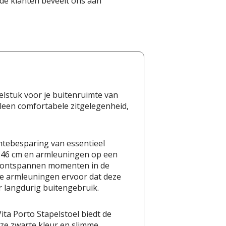
de klanten beveelt ons aan
elstuk voor je buitenruimte van
alleen comfortabele zitgelegenheid,
mtebesparing van essentieel
an 46 cm en armleuningen op een
ge ontspannen momenten in de
de armleuningen ervoor dat deze
or langdurig buitengebruik.
ita Porto Stapelstoel biedt de
loze zwarte kleur en slimme