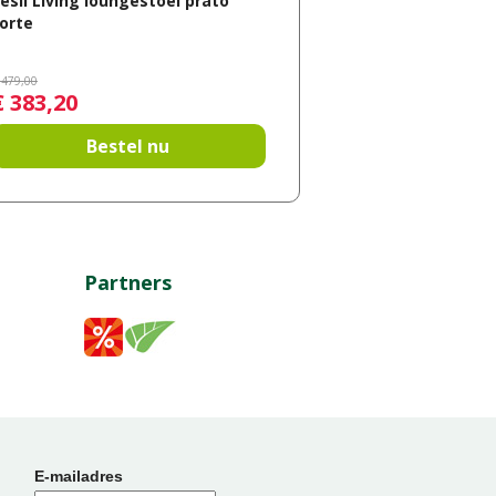
esli Living loungestoel prato
orte
479
,
00
€
383
,
20
Bestel nu
Partners
E-mailadres