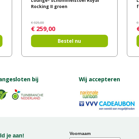
Lounge- schommelstoel Royal
L
Rocking II groen
f
€
325
,
00
€
€
259
,
00
Bestel nu
angesloten bij
Wij accepteren
Voornaam
d je aan!