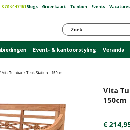
073 6147461
Blogs
Groenkaart
Tuinbon
Events
Vacature
biedingen
Event- & kantoorstyling
Veranda
Vita Tuinbank Teak Station II 150cm
Vita Tu
150cm
€
214
,
9