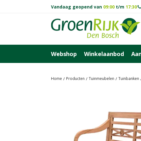
Ga
Vandaag geopend van
09:00
t/m
17:30
naar
content
Webshop
Winkelaanbod
Aan
Home
Producten
Tuinmeubelen
Tuinbanken