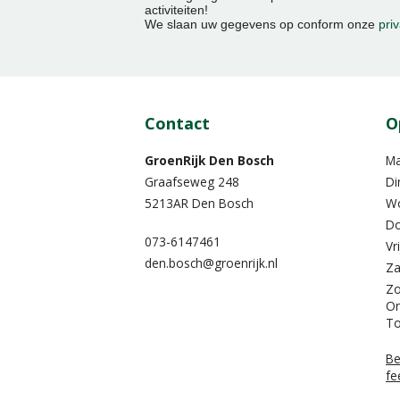
activiteiten!
We slaan uw gegevens op conform onze
priv
Contact
O
GroenRijk Den Bosch
M
Graafseweg 248
Di
5213AR Den Bosch
W
Do
073-6147461
Vr
den.bosch@groenrijk.nl
Za
Z
On
To
Be
fe