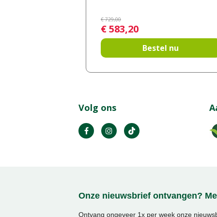
€
729
,
00
€
583
,
20
Bestel nu
Volg ons
A
Onze nieuwsbrief ontvangen? Mel
Ontvang ongeveer 1x per week onze nieuwsbr