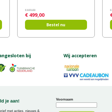
€
659
,
00
€
€
499
,
00
Bestel nu
angesloten bij
Wij accepteren
Voornaam
d je aan!
ief met acties, nieuws &