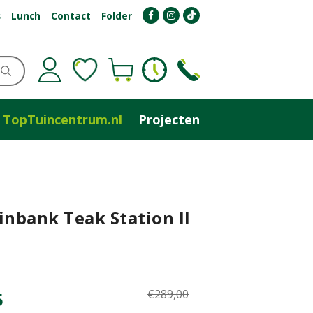
s
Lunch
Contact
Folder
TopTuincentrum.nl
Projecten
inbank Teak Station II
€
289
,
00
5