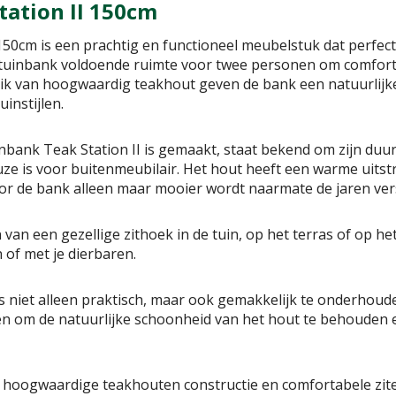
tation II 150cm
150cm is een prachtig en functioneel meubelstuk dat perfect 
 tuinbank voldoende ruimte voor twee personen om comforta
ik van hoogwaardig teakhout geven de bank een natuurlijke 
uinstijlen.
nbank Teak Station II is gemaakt, staat bekend om zijn du
e is voor buitenmeubilair. Het hout heeft een warme uitstr
or de bank alleen maar mooier wordt naarmate de jaren vers
 van een gezellige zithoek in de tuin, op het terras of op h
of met je dierbaren.
is niet alleen praktisch, maar ook gemakkelijk te onderhoud
en om de natuurlijke schoonheid van het hout te behouden 
, hoogwaardige teakhouten constructie en comfortabele zite