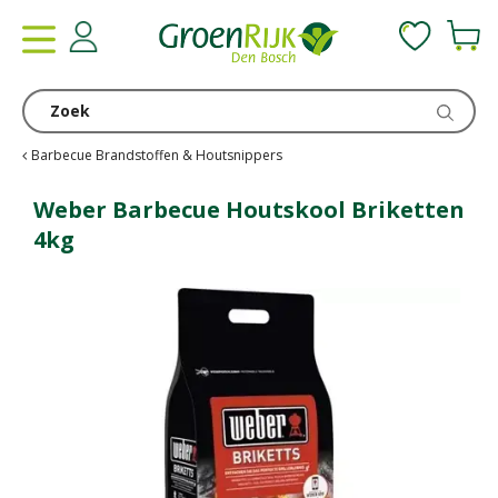
G
a
n
a
a
r
c
Barbecue Brandstoffen & Houtsnippers
o
n
Weber Barbecue Houtskool Briketten
t
4kg
e
n
t