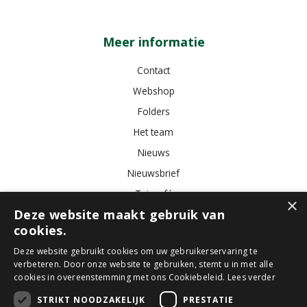
Meer informatie
Contact
Webshop
Folders
Het team
Nieuws
Nieuwsbrief
Tuincafé
×
Deze website maakt gebruik van
Vacatures
cookies.
Algemene voorwaarden
Deze website gebruikt cookies om uw gebruikerservaring te
verbeteren. Door onze website te gebruiken, stemt u in met alle
Tuincentrum
Bloemist
Kamerplanten
Kunstbloemen
Buitenplanten
cookies in overeenstemming met ons Cookiebeleid.
Lees verder
Tuinmeubelen
STRIKT NOODZAKELIJK
PRESTATIE