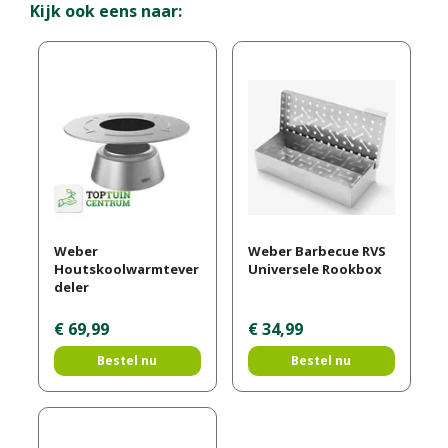
Kijk ook eens naar:
Weber
Weber Barbecue RVS
Houtskoolwarmtever
Universele Rookbox
deler
€
69
,
99
€
34
,
99
Bestel nu
Bestel nu