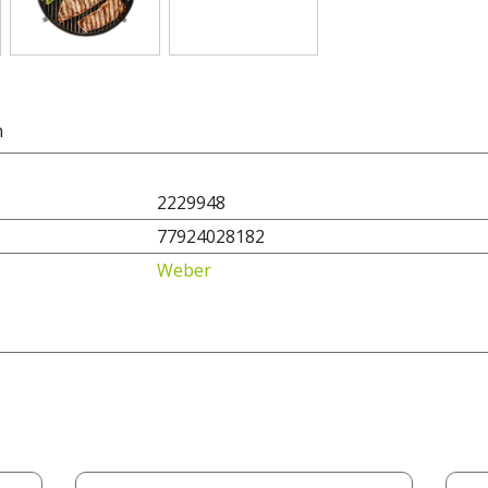
n
2229948
77924028182
Weber