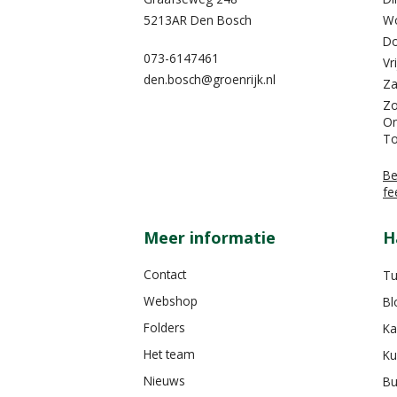
5213AR Den Bosch
W
Do
073-6147461
Vr
den.bosch@groenrijk.nl
Za
Z
On
To
Be
fe
Meer informatie
H
Contact
Tu
Webshop
Bl
Folders
Ka
Het team
Ku
Nieuws
Bu