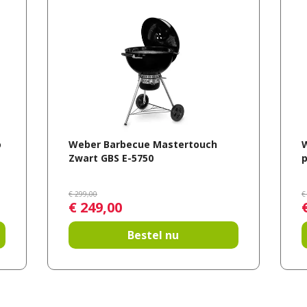
o
Weber Barbecue Mastertouch
Zwart GBS E-5750
p
€
299
,
00
€
€
249
,
00
Bestel nu