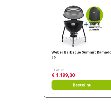
Weber Barbecue Summit Kamad
E6
€
1.499
,
00
€
1.199
,
00
Bestel nu