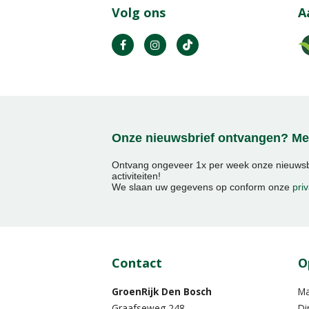
Volg ons
A
Onze nieuwsbrief ontvangen? Mel
Ontvang ongeveer 1x per week onze nieuwsbr
activiteiten!
We slaan uw gegevens op conform onze
priv
Contact
O
GroenRijk Den Bosch
M
Graafseweg 248
Di