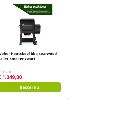
Weber Houtskool bbq searwood
allet smoker zwart
1.199
,
00
€
1.049
,
00
Bestel nu