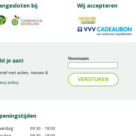
angesloten bij
Wij accepteren
Voornaam
d je aan!
ief met acties, nieuws &
acy policy
.
peningstijden
aandag
09:30 - 18:00
nsdag
09:30 - 18:00