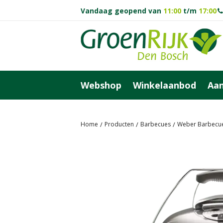
Ga
Vandaag geopend van
11:00
t/m
17:00
naar
content
Webshop
Winkelaanbod
Aan
Home
Producten
Barbecues
Weber Barbecu