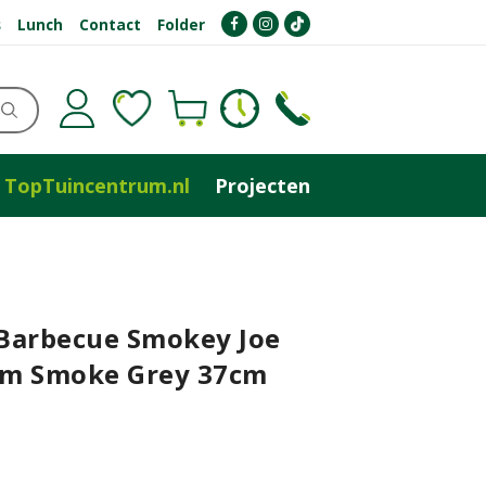
s
Lunch
Contact
Folder
TopTuincentrum.nl
Projecten
Barbecue Smokey Joe
m Smoke Grey 37cm