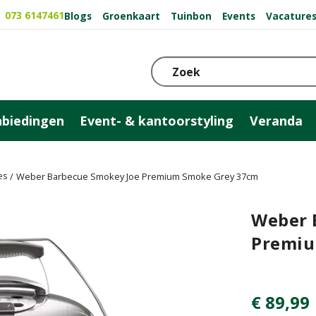
073 6147461
Blogs
Groenkaart
Tuinbon
Events
Vacature
biedingen
Event- & kantoorstyling
Veranda
es
Weber Barbecue Smokey Joe Premium Smoke Grey 37cm
Weber 
Premiu
€
89
,
99