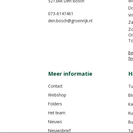
5213AR Den Bosch
W
Do
073-6147461
Vr
den.bosch@groenrijk.nl
Za
Z
On
To
Be
fe
Meer informatie
H
Contact
Tu
Webshop
Bl
Folders
Ka
Het team
Ku
Nieuws
Bu
Nieuwsbrief
Tu