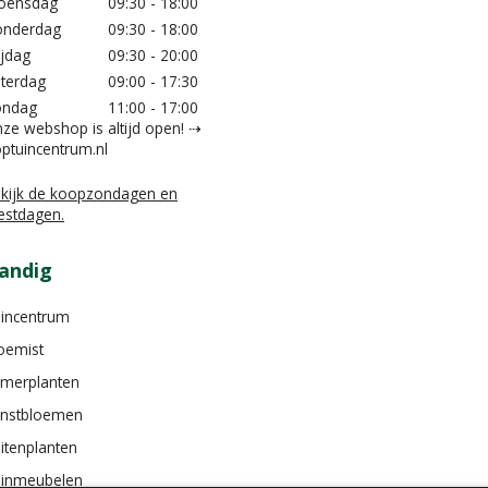
oensdag
09:30 - 18:00
nderdag
09:30 - 18:00
ijdag
09:30 - 20:00
terdag
09:00 - 17:30
ondag
11:00 - 17:00
ze webshop is altijd open! ⇢
ptuincentrum.nl
kijk de koopzondagen en
estdagen.
andig
incentrum
oemist
merplanten
nstbloemen
itenplanten
inmeubelen