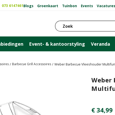
073 6147461
Blogs
Groenkaart
Tuinbon
Events
Vacature
biedingen
Event- & kantoorstyling
Veranda
soires
Barbecue Grill Accessoires
Weber Barbecue Vleeshouder Multifun
Weber 
Multif
€
34
,
99