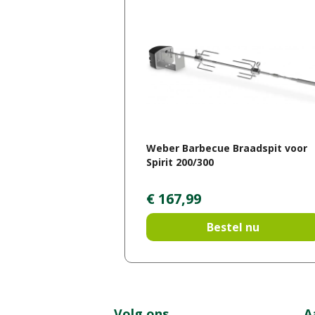
Weber Barbecue Braadspit voor
Spirit 200/300
€
167
,
99
Bestel nu
Volg ons
A