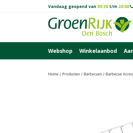
Ga
Vandaag geopend van
09:30
t/m
20:00
naar
content
Webshop
Winkelaanbod
Aan
Home
Producten
Barbecues
Barbecue Acces