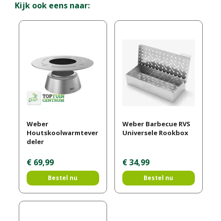
Kijk ook eens naar:
Weber
Weber Barbecue RVS
Houtskoolwarmtever
Universele Rookbox
deler
€
69
,
99
€
34
,
99
Bestel nu
Bestel nu