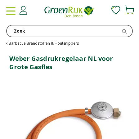
G
a
n
a
a
r
c
Barbecue Brandstoffen & Houtsnippers
o
n
Weber Gasdrukregelaar NL voor
t
Grote Gasfles
e
n
t