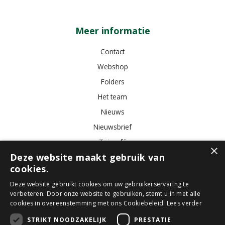
Meer informatie
Contact
Webshop
Folders
Het team
Nieuws
Nieuwsbrief
Tuincafé
×
Deze website maakt gebruik van
Vacatures
cookies.
Algemene voorwaarden
Deze website gebruikt cookies om uw gebruikerservaring te
verbeteren. Door onze website te gebruiken, stemt u in met alle
Tuincentrum
Bloemist
Kamerplanten
Kunstbloemen
Buitenplanten
cookies in overeenstemming met ons Cookiebeleid.
Lees verder
Tuinmeubelen
STRIKT NOODZAKELIJK
PRESTATIE