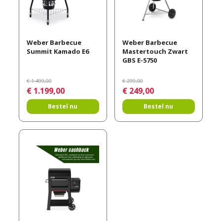
Weber Barbecue
Weber Barbecue
Summit Kamado E6
Mastertouch Zwart
GBS E-5750
€
1.499
,
00
€
299
,
00
€
1.199
,
00
€
249
,
00
Bestel nu
Bestel nu