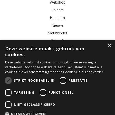
Webshop
Folders
Het team
Nieuws
Nieuwsbrief
Tuincafé
×
Deze website maakt gebruik van
Vacatures
cookies.
Algemene voorwaarden
Deze website gebruikt cookies om uw gebruikerservaring te
verbeteren. Door onze website te gebruiken, stemt u in met alle
Tuincentrum
Bloemist
Kamerplanten
Kunstbloemen
Buitenplanten
cookies in overeenstemming met ons Cookiebeleid.
Lees verder
Tuinmeubelen
STRIKT NOODZAKELIJK
PRESTATIE
TARGETING
FUNCTIONEEL
© GroenRijk Den Bosch
Green Solutions
NIET-GECLASSIFICEERD
Tuincentrum Overzicht
Privacy Policy
DETAILS WEERGEVEN