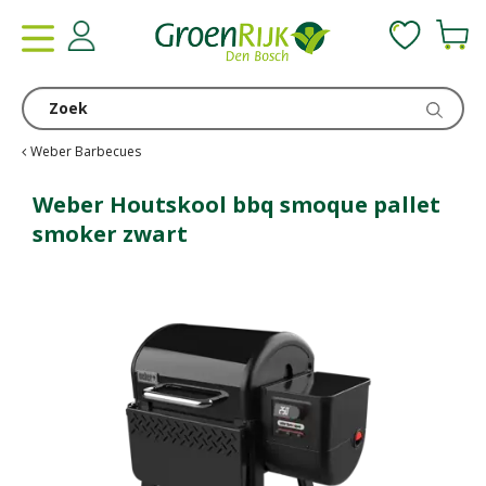
G
a
n
a
a
r
c
Weber Barbecues
o
n
Weber Houtskool bbq smoque pallet
t
smoker zwart
e
n
t