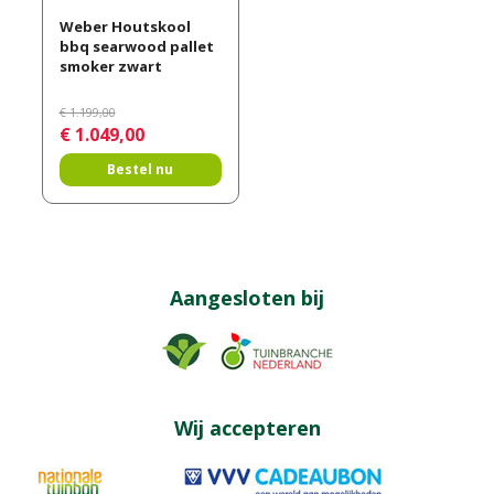
Weber Houtskool
bbq searwood pallet
smoker zwart
€
1.199
,
00
€
1.049
,
00
Bestel nu
Aangesloten bij
Wij accepteren