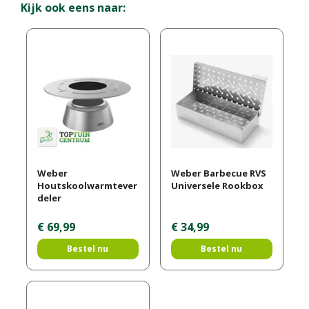
Kijk ook eens naar:
Weber
Weber Barbecue RVS
Houtskoolwarmtever
Universele Rookbox
deler
€
69
,
99
€
34
,
99
Bestel nu
Bestel nu