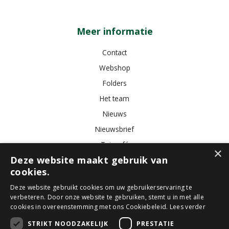
Meer informatie
Contact
Webshop
Folders
Het team
Nieuws
Nieuwsbrief
Tuincafé
×
Deze website maakt gebruik van
Vacatures
cookies.
Algemene voorwaarden
Deze website gebruikt cookies om uw gebruikerservaring te
verbeteren. Door onze website te gebruiken, stemt u in met alle
Tuincentrum
Bloemist
Kamerplanten
Kunstbloemen
Buitenplanten
cookies in overeenstemming met ons Cookiebeleid.
Lees verder
Tuinmeubelen
STRIKT NOODZAKELIJK
PRESTATIE