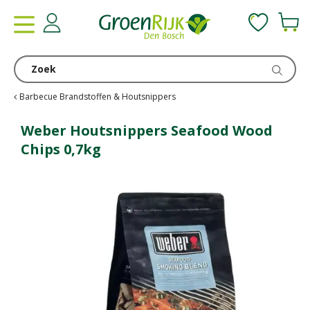
G
a
n
a
a
r
c
Barbecue Brandstoffen & Houtsnippers
o
n
Weber Houtsnippers Seafood Wood
t
Chips 0,7kg
e
n
t