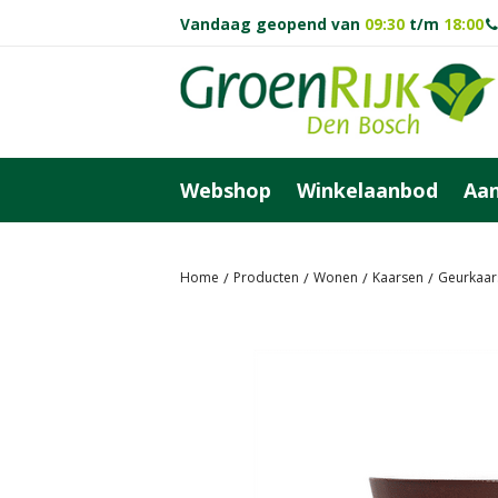
Ga
Vandaag geopend van
09:30
t/m
18:00
naar
content
Webshop
Winkelaanbod
Aan
Home
Producten
Wonen
Kaarsen
Geurkaar