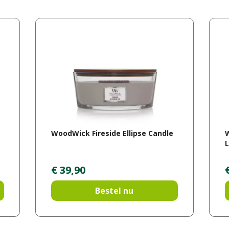
WoodWick Fireside Ellipse Candle
L
€
39
,
90
Bestel nu