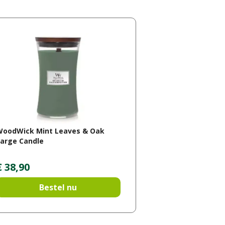
WoodWick Mint Leaves & Oak
arge Candle
€
38
,
90
Bestel nu