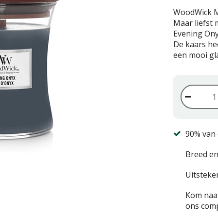
WoodWick M
Maar liefst 
Evening Onyx
De kaars hee
een mooi gl
90% van 
Breed en
Uitsteke
Kom naar
ons comp