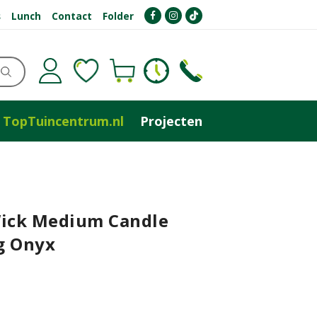
s
Lunch
Contact
Folder
TopTuincentrum.nl
Projecten
ck Medium Candle
g Onyx