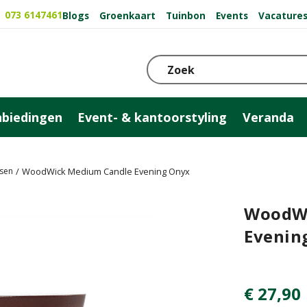
073 6147461
Blogs
Groenkaart
Tuinbon
Events
Vacature
biedingen
Event- & kantoorstyling
Veranda
sen
WoodWick Medium Candle Evening Onyx
WoodWi
Evenin
€
27
,
90