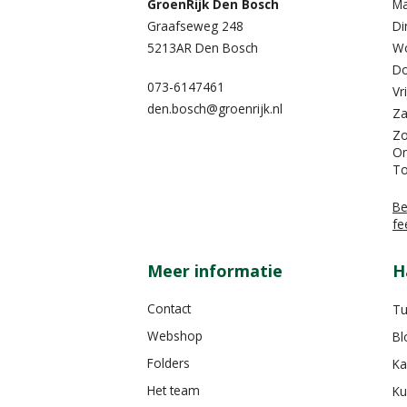
GroenRijk Den Bosch
M
Graafseweg 248
Di
5213AR Den Bosch
W
Do
073-6147461
Vr
den.bosch@groenrijk.nl
Za
Z
On
To
Be
fe
Meer informatie
H
Contact
Tu
Webshop
Bl
Folders
Ka
Het team
Ku