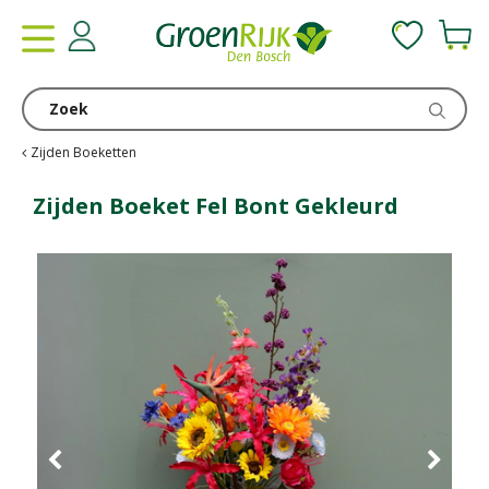
G
a
n
a
a
r
c
Zijden Boeketten
o
n
Zijden Boeket Fel Bont Gekleurd
t
e
n
t