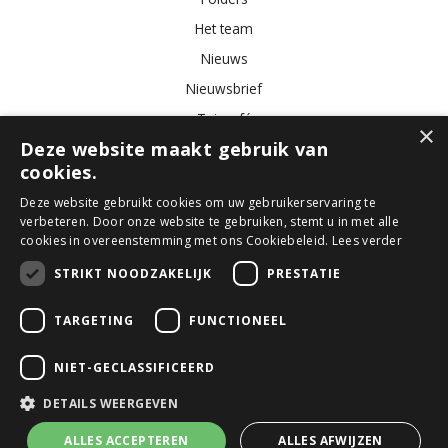
Het team
Nieuws
Nieuwsbrief
Tuincafé
×
Deze website maakt gebruik van
Vacatures
cookies.
Algemene voorwaarden
Deze website gebruikt cookies om uw gebruikerservaring te
verbeteren. Door onze website te gebruiken, stemt u in met alle
Tuincentrum
Bloemist
Kamerplanten
Kunstbloemen
Buitenplanten
cookies in overeenstemming met ons Cookiebeleid.
Lees verder
Tuinmeubelen
STRIKT NOODZAKELIJK
PRESTATIE
TARGETING
FUNCTIONEEL
© GroenRijk Den Bosch
Green Solutions
NIET-GECLASSIFICEERD
Tuincentrum Overzicht
Privacy Policy
DETAILS WEERGEVEN
Algemene voorwaarden
ALLES ACCEPTEREN
ALLES AFWIJZEN