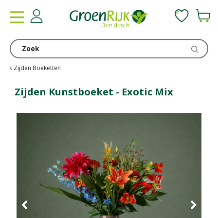
G
a
n
a
a
r
c
Zijden Boeketten
o
n
Zijden Kunstboeket - Exotic Mix
t
e
n
t