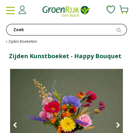
G
a
n
a
a
r
c
Zijden Boeketten
o
n
Zijden Kunstboeket - Happy Bouquet
t
e
n
t