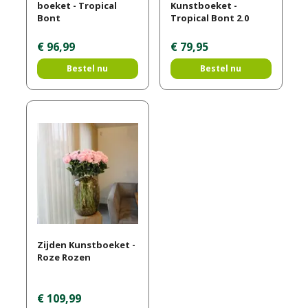
boeket - Tropical
Kunstboeket -
Bont
Tropical Bont 2.0
€
96
,
99
€
79
,
95
Bestel nu
Bestel nu
Zijden Kunstboeket -
Roze Rozen
€
109
,
99