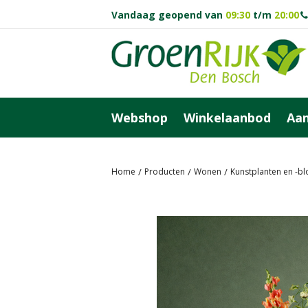
Ga
Vandaag geopend van
09:30
t/m
20:00
naar
content
Webshop
Winkelaanbod
Aan
Home
Producten
Wonen
Kunstplanten en -b