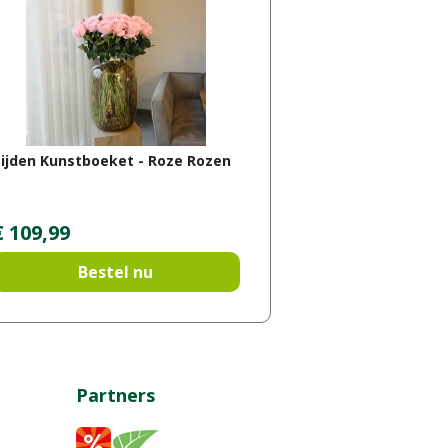
ijden Kunstboeket - Roze Rozen
€
109
,
99
Bestel nu
Partners