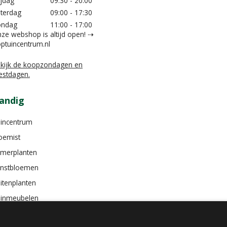
ijdag
09:30 - 20:00
terdag
09:00 - 17:30
ondag
11:00 - 17:00
ze webshop is altijd open! ⇢
ptuincentrum.nl
kijk de koopzondagen en
estdagen.
andig
incentrum
oemist
merplanten
nstbloemen
itenplanten
inmeubelen