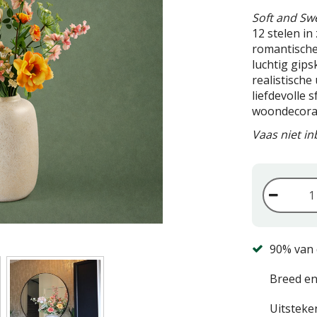
Soft and Sw
12 stelen in
romantische
luchtig gips
realistische
liefdevolle s
woondecorat
Vaas niet i
90% van 
Breed en
Uitsteke