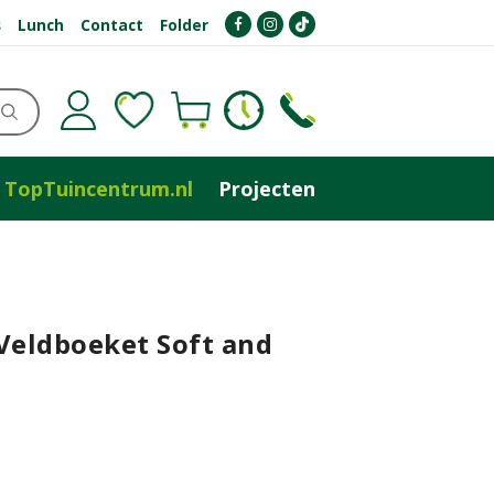
s
Lunch
Contact
Folder
TopTuincentrum.nl
Projecten
Veldboeket Soft and