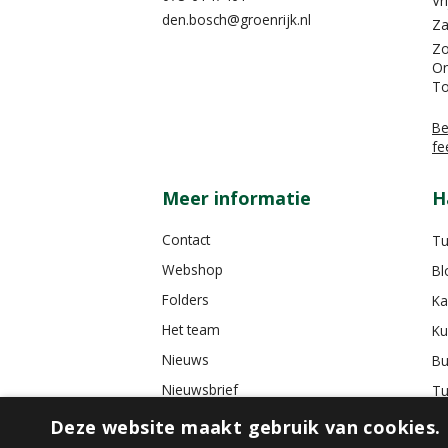
Vr
den.bosch@groenrijk.nl
Za
Z
On
To
Be
fe
Meer informatie
H
Contact
Tu
Webshop
Bl
Folders
Ka
Het team
Ku
Nieuws
Bu
Nieuwsbrief
Tu
Tuincafé
Deze website maakt gebruik van cookies.