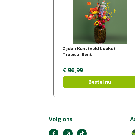
Zijden Kunstveld boeket -
Tropical Bont
€
96
,
99
Bestel nu
Volg ons
A