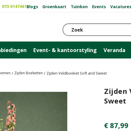
073 6147461
Blogs
Groenkaart
Tuinbon
Events
Vacature
biedingen
Event- & kantoorstyling
Veranda
loemen
Zijden Boeketten
Zijden Veldboeket Soft and Sweet
Zijden 
Sweet
€
87
,
99