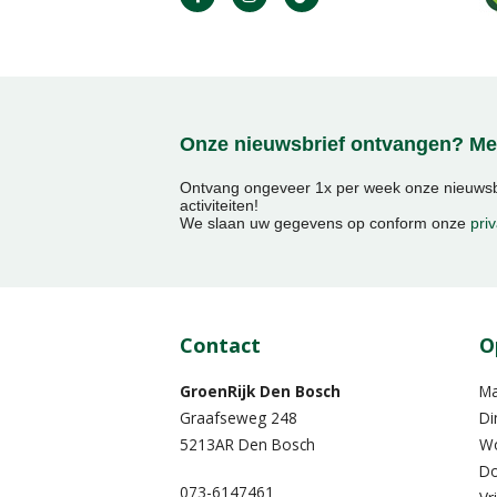
Onze nieuwsbrief ontvangen? Mel
Ontvang ongeveer 1x per week onze nieuwsbr
activiteiten!
We slaan uw gegevens op conform onze
priv
Contact
O
GroenRijk Den Bosch
M
Graafseweg 248
Di
5213AR Den Bosch
W
Do
073-6147461